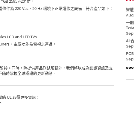
GB 25957-2010″
 “
。
220 Vac
50 Hz
電條件為
、
環境下正常運作之設備，符合產品如下：
智慧
Aug
一期
Tai
Sep
odules LCD and LED TVs
AI
tuner)
，主要功能為電視之產品。
Sep
PC
Sep
see 
監控。同時，除提供產品測試服務外，我們將以成為認證資訊及支
戶隨時掌握全球認證的更新動態。
UL
聯絡
取得更多資訊：
m