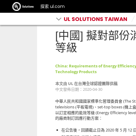
探索 ul.com
UL SOLUTIONS TAIWAN
[中國] 擬對部
等級
China: Requirements of Energy Efficiency
Technology Products
UL
本文由
在台灣全球認證團隊供稿
2020-04-30
中文發佈日期：
(The St
中華人民共和國國家標準化管理委員會
televisions
set-top boxes
(平板電視)、
(機上盒
(Energy Efficiency level
以訂定相應的能效等級
的廠商制訂因應行動方案：
2020
5
12
在公告後，回饋截止日為
年
月