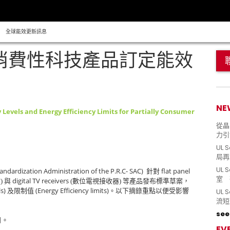
全球能效更新訊息
份消費性科技產品訂定能效
NE
 Levels and Energy Efficiency Limits for Partially Consumer
從晶片
力引
UL 
局再
UL 
andardization Administration of the P.R.C- SAC)
flat panel
針對
室 
digital TV receivers
) 與
(數位電視接收器) 等產品發布標準草案，
s)
(Energy Efficiency limits)
及限制值
。以下摘錄重點以便受影響
UL
流短
see 
日。
EV