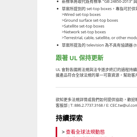
GB 24850-2013″
新標準將取代既有標準 “
與
set-top boxes
草案所提到的
，專指可於供
>Wired set-top boxes
>Ground surface set-top boxes
>Satellite set-top boxes
>Network set-top boxes
>Terrestrial, cable, satellite, or other m
television
(
草案所提及的
為不具有協調器
UL
跟著
保持更新
UL
會對各國將法規與法令逐步終訂的過程持續
援產品符合全球法規的單一可靠資源，幫助客
欲知更多法規詳情或我們如何提供協助，歡迎
T: 886.2.7737.3168 / E: CEC.tw@ul.co
客服部 |
持續探索
>
查看全球法規動態