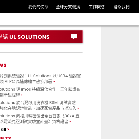
我們的使命
全球分支機搆
工作機會
聯絡我們
聯絡 UL SOLUTIONS
WS
到系統驗證：UL Solutions 以 USB4 驗證實
領 AI PC 高速傳輸生態系部署
Solutions 與 imos 持續深化合作 三年驗證布
創新里程碑
Solutions 於台灣啟用洗衣機 BSMI 測試實驗
強化在地認證量能、加速家電產品市場准入
 Solutions 向松川精密發出全台首張《30kA 直
路電流見證測試實驗室計畫》資格證書
all
ENTS