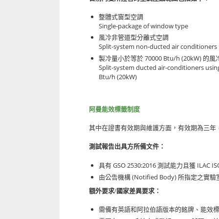
整體式窗型空調
Single-package of window type
風冷非管道型分離式空調
Split-system non-ducted air conditioners
70000 Btu/h (20kW)
製冷量小於等於
的風
Split-system ducted air-conditioners usin
Btu/h (20kW)
阿曼能效標籤制度
其中在證書有效期與維護方面，有效期為三年
測試報告出具方所備文件：
GSO 2530:2016
ILAC IS
具有
測試能力且獲
(Notified Body)
由公告機構
所指定之實驗
額外要求/國家差異要求：
需備有英語和阿拉伯語版本的銘牌、能效