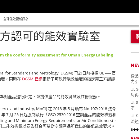
全球能效更新訊息
為官方認可的能效實驗室
rm the conformity assessment for Oman Energy Labeling
NE
ral for Standards and Metrology, DGSM)
UL
已於日前授權
── 官
從晶片
DGSM
標籤，同時在
官網
更新了可執行能效標籤的指定第三方認證
力引
UL 
局再
準對產品進行評定，並提供產品的能效測試及註冊服務。
UL 
室 
erce and Industry, MoCI)
2018
5
No.107/2018
在
年
月頒布
法令
9
7
25
GSO 2530:2016
年
月
日起強制執行「
空調產品的能效標籤和
UL
lling and Minimum Energy Requirements for Air-Conditioners)
，
流短
附上能效標籤以宣告符合阿曼對空調產品所做出的最低能效要求。
see 
EV