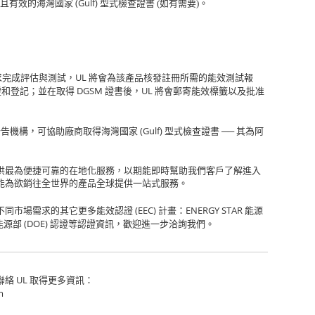
(Gulf)
並且有效的海灣國家
型式檢查證書 (如有需要)。
UL
求完成評估與測試，
將會為該產品核發註冊所需的能效測試報
DGSM
UL
證和登記；並在取得
證書後，
將會郵寄能效標籤以及批准
(Gulf)
告機構，可協助廠商取得海灣國家
型式檢查證書 ── 其為阿
供最為便捷可靠的在地化服務，以期能即時幫助我們客戶了解進入
能為欲銷往全世界的產品全球提供一站式服務。
(EEC)
ENERGY STAR
不同市場需求的其它更多能效認證
計畫：
能源
(DOE)
能源部
認證等認證資訊，歡迎進一步洽詢我們。
UL
聯絡
取得更多資訊：
m