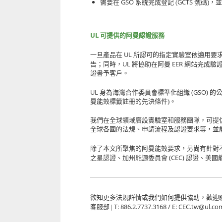
GSO
GCTS
需要在
系統完成登記 (
號碼)，
UL
可提供的阿曼認證服務
UL
一旦產品在
所認可的指定實驗室依適用要
UL
EER
告；同時，
將協助在阿曼
網站完成驗
證書予客戶。
UL
(GSO)
身為海灣合作委員會標準化組織
的公
曼能效標籤註冊的先決條件)。
我們在全球領域廣設實驗室和服務團隊，可提
全球各國的法規、申請流程及認證要求等，並
除了本文所聚焦的阿曼能效要求，另尚有針對
(CEC)
之星認證、加州能源委員會
認證、美國
欲知更多法規詳情或我們如何提供協助，歡迎
T: 886.2.7737.3168 / E: CEC.tw@ul.co
客服部 |