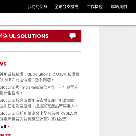
我們的使命
全球分支機搆
工作機會
聯絡我們
聯絡 UL SOLUTIONS
WS
到系統驗證：UL Solutions 以 USB4 驗證實
領 AI PC 高速傳輸生態系部署
Solutions 與 imos 持續深化合作 三年驗證布
創新里程碑
Solutions 於台灣啟用洗衣機 BSMI 測試實驗
強化在地認證量能、加速家電產品市場准入
 Solutions 向松川精密發出全台首張《30kA 直
路電流見證測試實驗室計畫》資格證書
all
ENTS