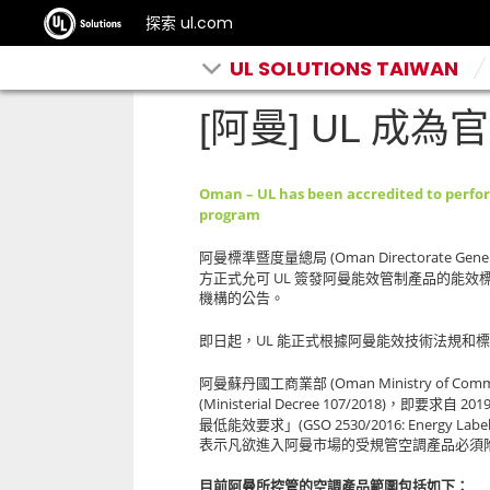
探索 ul.com
UL SOLUTIONS TAIWAN
[阿曼] UL 成
Oman – UL has been accredited to perfo
program
(Oman Directorate Gene
阿曼標準暨度量總局
UL
方正式允可
簽發阿曼能效管制產品的能效
機構的公告。
UL
即日起，
能正式根據阿曼能效技術法規和標
(Oman Ministry of Comm
阿曼蘇丹國工商業部
(Ministerial Decree 107/2018)
201
，即要求自
(GSO 2530/2016: Energy Labe
最低能效要求」
表示凡欲進入阿曼市場的受規管空調產品必須
目前阿曼所控管的空調產品範圍包括如下：