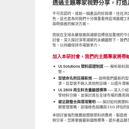
透過主題專家視野分享，打造
不可否認的，成就一個產品的好與壞，往往決定
色。這也是為何我們十分慎重看待這項基礎工
與時俱進的解決方案。
而就在全球永續發展與減碳目標倍加重視的今
討會，深入探討淨零減碳的永續趨勢下，我們
性，以持續保持市場競爭力。
加入本研討會，我們的主題專家將帶
UL Solutions 塑料認證制度 ──
解析新料與
勢。
型號命名附註碼新規 ──
說明我們最新的型
求，且型號不納入其他附註碼，以提升清
UL 2809 再生料含量驗證標準 ──
深入介紹
等材料分類，並探討其在全球市場的應用
碳足跡整合與環境聲明 ──
探討如何將塑料
期管理策略，迎接綠色採購與 ESG 評估的
本研討會強烈推薦給塑膠原料供應商、製造商
例分享，您將掌握最新國際標準、提升產品競