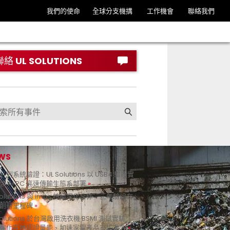
我們的使命
全球分支機搆
工作機會
聯絡我們
聯絡 UL SOLUTIONS
WS
到系統驗證：UL Solutions 以 USB4 驗證實
領 AI PC 高速傳輸生態系部署
Solutions 與 imos 持續深化合作 三年驗證布
創新里程碑
Solutions 於台灣啟用洗衣機 BSMI 測試實驗
強化在地認證量能、加速家電產品市場准入