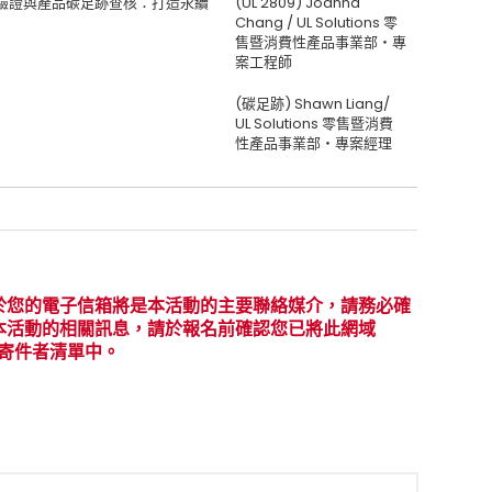
料含量驗證與產品碳足跡查核：打造永續
(UL 2809) Joanna
Chang / UL Solutions 零
售暨消費性產品事業部‧專
案工程師
(碳足跡) Shawn Liang/
UL Solutions 零售暨消費
性產品事業部‧專案經理
於您的電子信箱將是本活動的主要聯絡媒介，請務必確
本活動的相關訊息，請於報名前確認您已將此網域
全的寄件者清單中。