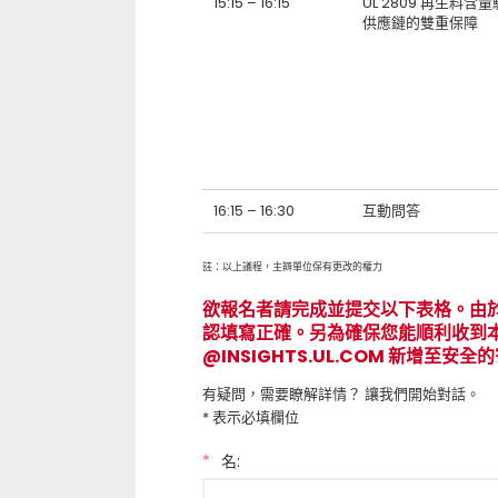
15:15 – 16:15
UL 2809 再生
供應鏈的雙重保障
16:15 – 16:30
互動問答
註：以上議程，主辧單位保有更改的權力
欲報名者請完成並提交以下表格。由
認填寫正確。另為確保您能順利收到
@INSIGHTS.UL.COM 新增至安
有疑問，需要瞭解詳情？ 讓我們開始對話。
* 表示必填欄位
*
名: