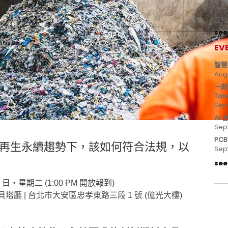
UL
流短
see 
EV
智慧
Aug
一期
Tai
Sep
AI
Sep
PC
再生永續趨勢下，該如何符合法規，以
Sep
see 
月 23 日‧星期二 (1:00 PM 開放報到)
塔廳 | 台北市大安區忠孝東路三段 1 號 (億光大樓)