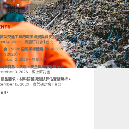
 Solutions 向松川精密發出全台首張《30kA 直
路電流見證測試實驗室計畫》資格證書
all
ENTS
微型交通工具的歐美法規與資安挑戰
ust 14, 2026 - 實體研討會 | 台北
一會！2026 國際半導體展 (SEMICON
wan 2026)
tember 2, 2026 - 展覽活動
 合規新挑戰：法規、安全與風險管理解析
tember 3, 2026 - 線上研討會
B 樣品要求、材料認證與測試評估實務解析
tember 15, 2026 - 實體研討會 | 台北
all