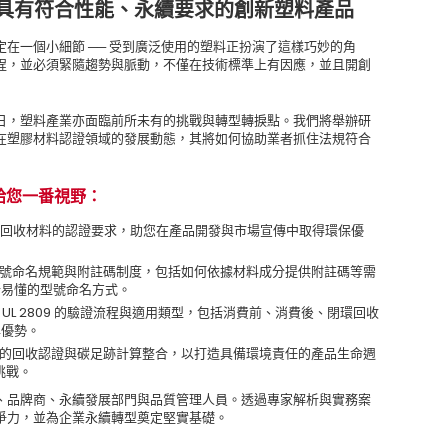
具有符合性能、永續要求的創新塑料產品
在一個小細節 ── 受到廣泛使用的塑料正扮演了這樣巧妙的角
程，並必須緊隨趨勢與脈動，不僅在技術標準上有因應，並且開創
日，塑料產業亦面臨前所未有的挑戰與轉型轉捩點。我們將舉辦研
在塑膠材料認證領域的發展動態，其將如何協助業者抓住法規符合
給您一番視野：
回收材料的認證要求，助您在產品開發與市場宣傳中取得環保優
號命名規範與附註碼制度，包括如何依據材料成分提供附註碼等需
晰易懂的型號命名方式。
 UL 2809 的驗證流程與適用類型，包括消費前、消費後、閉環回收
與優勢。
的回收認證與碳足跡計算整合，以打造具備環境責任的產品生命週
挑戰。
、品牌商、永續發展部門與品質管理人員。透過專家解析與實務案
爭力，並為企業永續轉型奠定堅實基礎。