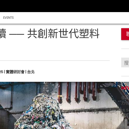
EVENTS
 ── 共創新世代塑料
2025 | 實體研討會 | 台北
NE
從晶片
力引
UL 
局再
UL 
室 