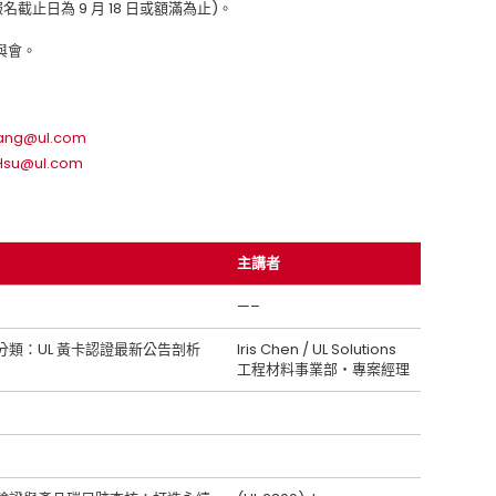
止日為 9 月 18 日或額滿為止)。
與會。
Yang@ul.com
.Hsu@ul.com
主講者
—–
類：UL 黃卡認證最新公告剖析
Iris Chen / UL Solutions
工程材料事業部‧專案經理