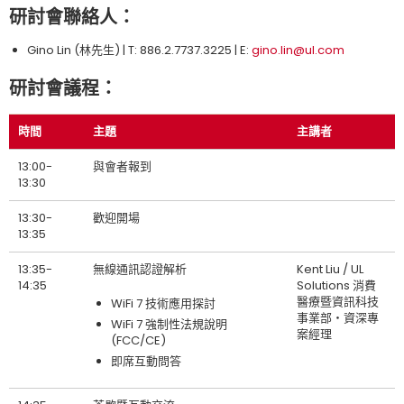
研討會聯絡人：
Gino Lin (林先生) | T: 886.2.7737.3225 | E:
gino.lin@ul.com
研討會議程：
時間
主題
主講者
13:00-
與會者報到
13:30
13:30-
歡迎開場
13:35
13:35-
無線通訊認證解析
Kent Liu / UL
14:35
Solutions 消費
醫療暨資訊科技
WiFi 7 技術應用探討
事業部‧資深專
WiFi 7 強制性法規說明
案經理
(FCC/CE)
即席互動問答