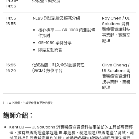
14:35-
茶歇暨互動交流
14:55
14:55-
NEBS 測試能量及服務介紹
Roy Chen / UL
15:55
Solutions 消費
醫療暨資訊科技
核心標準 ── GR-1089 的測試條
事業部‧實驗室
件探討
經理
GR-1089 案例分享
即席互動問答
15:55-
化繁為簡：引入全球認證管理
Olive Cheng /
16:20
(GCM) 數位平台
UL Solutions 消
費醫療暨資訊科
技事業部‧業務
經理
註：以上議程，主辧單位保有更改的權力
講師介紹
：
Kent Liu ── UL Solutions 消費醫療暨資訊科技事業部的工程部專案經
理，擁有無線認證產業超過 15 年經驗，精通網通/無線電產品測試、測
試儀器操作與實驗室運作流程，並熟悉各國無線電技術應用與法規要