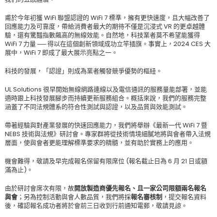
甫於今年初獲 WiFi 聯盟認證的 WiFi 7 標準，擁有更快速度，且大幅改善了
回應能力及可靠度，帶給消費者最大的期待不僅是沉浸式 VR 的更卓越體
驗，還有驚豔指數飆高的無線效能。自然地，科技業者莫不希望能獲得
WiFi 7 力量 ── 得以在這個創新領域成功立竿插旗。事實上，2024 CES 大
展中，WiFi 7 即成了最大展示亮點之一。
科技的發展，「認證」則成為業者觸發競爭優勢的樞紐。
UL Solutions 很早開始無線網路連線以及電信通訊的服務量能部署，並能
適時跟上科技發展腳步而持續更新服務組合。概括來說，我們的服務完整
涵蓋了不同法規體系的符合性測試與認證，以及品質與效能測試。
帶著經驗與對產業發展的快速回應能力，我們將舉辦《最新一代 WiFi 7 暨
NEBS 技術與法規》研討會。專家群將從技術情境細膩地將與會者帶入法規
層面，使與會者更能理解標準要求的精髓，並有助於實務上的應用。
機會難得，敬請及早完成報名保留有限席位 (報名截止日為 6 月 21 日或額
滿為止)。
由於研討會席次有限，故
開放製造商優先報名、且一家公司限額兩名報名
與會
；另為控制活動與會人數品質，我們將採
報名審核制
，提交報名資料
後，確認報名成功者將於會前三日收到行前通知電郵，敬請見諒。