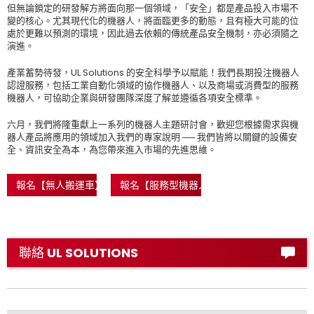
但無論鎖定的研發解方將面向那一個領域，「安全」都是產品投入市場不
變的核心。尤其現代化的機器人，將面臨更多的動態，且有極大可能的位
處於更難以預測的環境，因此過去依賴的傳統產品安全機制，亦必須隨之
演進。
產業蓄勢待發，UL Solutions 的安全科學予以賦能！我們長期投注機器人
認證服務，包括工業自動化領域的協作機器人、以及商場或消費型的服務
機器人，可協助企業與研發團隊深度了解並遵循各項安全標準。
六月，我們將隆重獻上一系列的機器人主題研討會，歡迎您根據需求與機
器人產品將應用的領域加入我們的專家說明 ── 我們皆將以關鍵的設備安
全、資訊安全為本，為您帶來進入市場的先進思維。
報名【無人搬運車】場次
報名【服務型機器人】場次
聯絡 UL SOLUTIONS