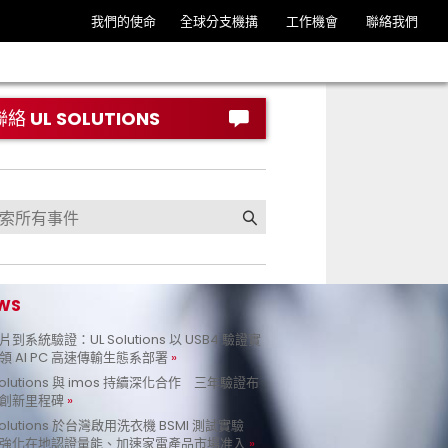
我們的使命
全球分支機搆
工作機會
聯絡我們
聯絡 UL SOLUTIONS
WS
到系統驗證：UL Solutions 以 USB4 驗證實
領 AI PC 高速傳輸生態系部署
Solutions 與 imos 持續深化合作 三年驗證布
創新里程碑
Solutions 於台灣啟用洗衣機 BSMI 測試實驗
強化在地認證量能、加速家電產品市場准入