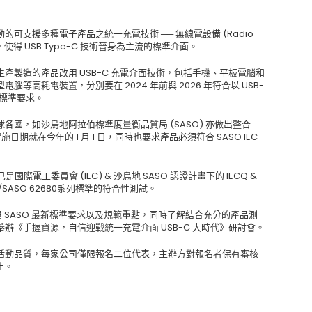
可支援多種電子產品之統一充電技術 ── 無線電設備 (Radio
後，使得 USB Type-C 技術晉身為主流的標準介面。
產製造的產品改用 USB-C 充電介面技術，包括手機、平板電腦和
等高耗電裝置，分別要在 2024 年前與 2026 年符合以 USB-
0 標準要求。
國，如沙烏地阿拉伯標準度量衡品質局 (SASO) 亦做出整合
期就在今年的 1 月 1 日，同時也要求產品必須符合 SASO IEC
是國際電工委員會 (IEC) & 沙烏地 SASO 認證計畫下的 IECQ &
/SASO 62680系列標準的符合性測試。
C 與 SASO 最新標準要求以及規範重點，同時了解結合充分的產品測
辦《手握資源，自信迎戰統一充電介面 USB-C 大時代》研討會。
活動品質，每家公司僅限報名二位代表，主辦方對報名者保有審核
止。