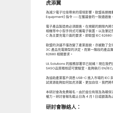
虎添翼
為減少電子垃圾帶來的環境影響，歐盟長期推動的
Equipment) 指令 ── 在獲議會的一致通過
電子產品製造商必須跟進，在規範的期限內將生
相機等中小型手持式可攜電子裝置，以及筆記型電腦
C 為主要充電介面的要求，即歐盟 IEC 6268
歐盟的決議不僅改變了產業面貌，亦撼動了全球各
3C 產品充電類型的決定，而第一階段的產品實施日
62680 相關要求。
UL Solutions 的服務部署早已就緒！現在我們已
SASO品質稽核認可實驗室，能夠執行 EN/IEC
為協助產業客戶洞悉 USB-C 進入市場的 IE
試資源能夠如何如虎添翼、更加自信，我們將舉
本研討會為免費報名，由於座位有限及為確保
權力。研討會報名截止日為 4 月 1 日或額滿為
研討會聯絡人：