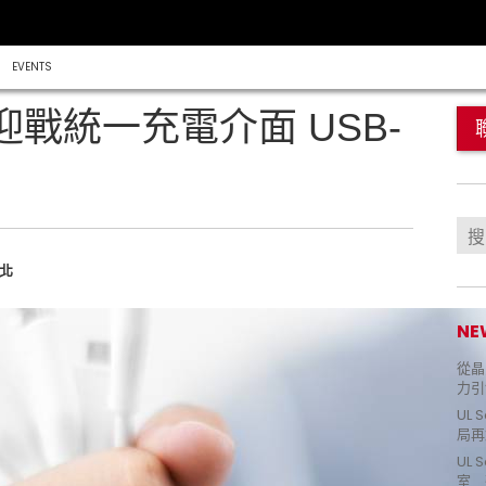
EVENTS
戰統一充電介面 USB-
台北
NE
從晶片
力引
UL 
局再
UL 
室 