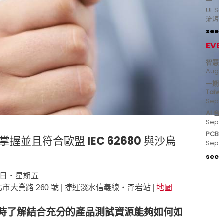
UL
流短
see 
EV
智慧
Aug
一期
Tai
Sep
AI
Sep
PC
並且符合歐盟 IEC 62680 與沙烏
Sep
see 
 11 日‧星期五
| 台北市大業路 260 號 | 捷運淡水信義線‧奇岩站 |
地圖
時了解結合充分的產品測試資源能夠如何如