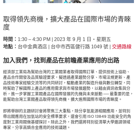
取得領先商機，擴大產品在國際市場的青睞
度
時間：
1:30 – 4:30 PM | 2023 年 9 月 1 日‧星期五
地點：
台中金典酒店 | 台中市西區健行路 1049 號 |
交通路線
加入我們，找到產品在前瞻產業應用的出路
經濟部工業局為幫助台灣的工業閥業者取得國際訂單、提供技術上協助、
產品合作開發及品質驗證要求，擬透過產業趨勢分享、市場法規更新、產
品技術專家經驗交流等的共同研討，驅動產業的製造升級與數位轉型，同
時幫助了解國際上產品的應用需求與市場發展趨勢，以藉由資訊收集與分
析，進一步掌握工業閥產品在國際發展的先機與未來脈動 ── 最重要的是，
能幫助台灣工業閥產品取得領先商機，擴大進際國際市場的青睞度。
即將舉辦的主題研討會將聚焦三大重點，除分享氫能源相關應用，並特別
帶出閥應用在加氫站的安全標準要求，還會引用 ISO 13849 功能安全的角
度對工業用閥做基礎探討。除此之外，我們還將特別從清華大學邀請領域
專家，分享高熵合金應用的技術議題。