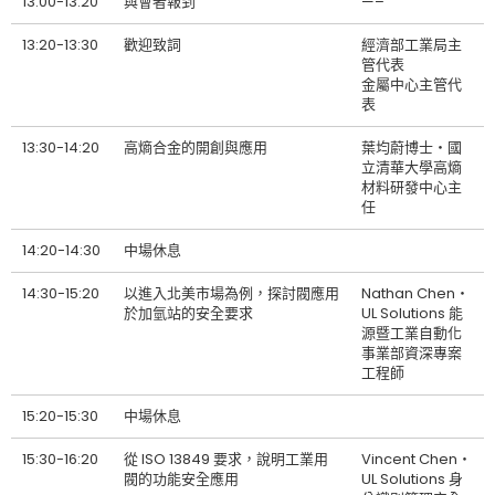
13:00-13:20
與會者報到
—–
13:20-13:30
歡迎致詞
經濟部工業局主
管代表
金屬中心主管代
表
13:30-14:20
高熵合金的開創與應用
葉均蔚博士‧國
立清華大學高熵
材料研發中心主
任
14:20-14:30
中場休息
14:30-15:20
以進入北美市場為例，探討閥應用
Nathan Chen‧
於加氫站的安全要求
UL Solutions 能
源暨工業自動化
事業部資深專案
工程師
15:20-15:30
中場休息
15:30-16:20
從 ISO 13849 要求，說明工業用
Vincent Chen‧
閥的功能安全應用
UL Solutions 身