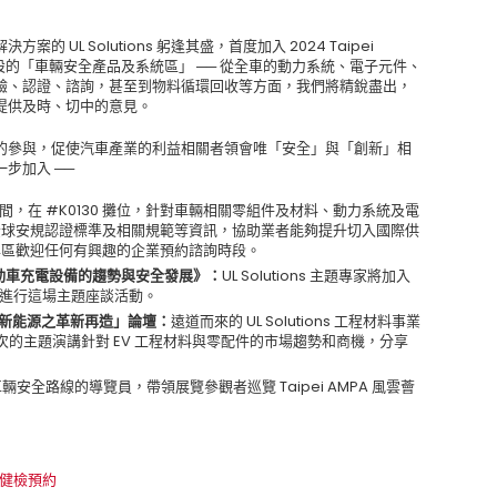
UL Solutions 躬逢其盛，首度加入 2024 Taipei
設的「車輛安全產品及系統區」 ── 從全車的動力系統、電子元件、
驗、認證、諮詢，甚至到物料循環回收等方面，我們將精銳盡出，
提供及時、切中的意見。
的參與，促使汽車產業的利益相關者領會唯「安全」與「創新」相
步加入 ──
間，在 #K0130 攤位，針對車輛相關零組件及材料、動力系統及電
全球安規認證標準及相關規範等資訊，協助業者能夠提升切入國際供
專區歡迎任何有興趣的企業預約諮詢時段。
際電動車充電設備的趨勢與安全發展》：
UL Solutions 主題專家將加入
起進行這場主題座談活動。
統與新能源之革新再造」論壇：
遠道而來的 UL Solutions 工程材料事業
於下午場次的主題演講針對 EV 工程材料與零配件的市場趨勢和商機，分享
將擔任車輛安全路線的導覽員，帶領展覽參觀者巡覽 Taipei AMPA 風雲薈
產品健檢預約