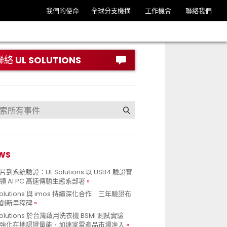
我們的使命
全球分支機搆
工作機會
聯絡我們
聯絡 UL SOLUTIONS
WS
到系統驗證：UL Solutions 以 USB4 驗證實
領 AI PC 高速傳輸生態系部署
Solutions 與 imos 持續深化合作 三年驗證布
創新里程碑
Solutions 於台灣啟用洗衣機 BSMI 測試實驗
強化在地認證量能、加速家電產品市場准入