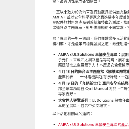
全、品質與性能等各個構面。
一直以來致力於為汽車及行動載具提供最完整解決方案的 
AMPA，並以安全科學專家之職進駐本年度首
零配件與材料類產品到系統和整車的測試、檢
串連各路主題專家，針對供應鏈的不同需求，
除了專區的一對一諮詢，我們亦透過多元活動
輔相成，才是產業的穩健發展之道。歡迎您進一
AMPA x UL Solutions 車輛安全專區：
展期
子元件、車載乙太網路產品等範疇，展示
應鏈所需之重要競爭力！本產品安全健檢
4 月 18 日的舞台區主題座談《解讀國
產業代表 ── 士林電機與起而行綠能，一
4 月 19 日的「奔馳新世代: 車用安全系
部全球業務總監 Cyril Mancel 將
專家視野。
大會達人導覽系列：
UL Solutions 
萃的全展區，包含中英文場次。
以上活動相關報名連結：
AMPA x UL Solutions 車輛安全專區的