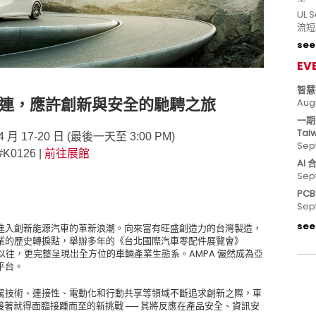
UL
流短
see 
EV
智慧
連，應許創新與安全的馳騁之旅
Aug
一期
Tai
年 4 月 17-20 日 (最後一天至 3:00 PM)
Sep
K0126 |
前往展館
AI
Sep
PC
Sep
see 
進入創新能源汽車的革新浪潮。向來富有旺盛創造力的台灣製造，
業的歷史轉捩點，舉辦多年的《台北國際汽車零配件展覽會》
模更甚以往，更完整呈現出全方位的車輛產業生態系。AMPA 儼然成為亞
平台。
駕技術、連接性、電動化和行動共享等領域不斷追求創新之際，車
緊接著就得面臨接踵而至的新挑戰 ── 其將反應在產品安全、資訊安