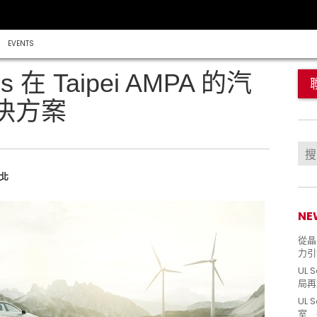
EVENTS
ns 在 Taipei AMPA 的汽
決方案
台北
NE
從晶片
力引
UL 
局再
UL 
室 