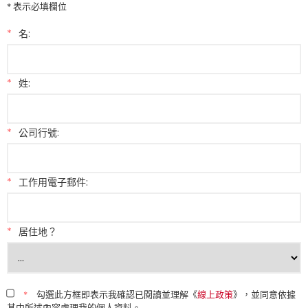
* 表示必填欄位
*
名:
*
姓:
*
公司行號:
*
工作用電子郵件:
*
居住地？
*
勾選此方框即表示我確認已閱讀並理解《
線上政策
》，並同意依據
其中所述內容處理我的個人資料。