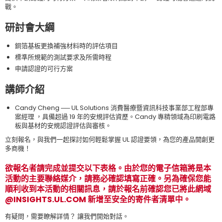
戰。
研討會大綱
銅箔基板更換補強材料時的評估項目
標準所規範的測試要求及所需時程
申請認證的可行方案
講師介紹
Candy Cheng ── UL Solutions 消費醫療暨資訊科技事業部工程部專
案經理 ，具備超過 19 年的安規評估資歷。Candy 專精領域為印刷電路
板與基材的安規認證評估與審核。
立刻報名，與我們一起探討如何輕鬆掌握 UL 認證要領，為您的產品開創更
多商機！
欲報名者請完成並提交以下表格。由於您的電子信箱將是本
活動的主要聯絡媒介，請務必確認填寫正確。另為確保您能
順利收到本活動的相關訊息，請於報名前確認您已將此網域
@INSIGHTS.UL.COM 新增至安全的寄件者清單中。
有疑問，需要瞭解詳情？ 讓我們開始對話。