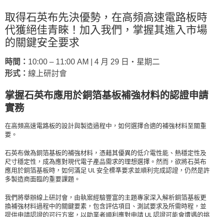
取得石英布先決優勢，在高頻高速電路板時
代獲絕佳青睞！加入我們，掌握其進入市場
的關鍵安全要求
時間：
10:00 – 11:00 AM | 4 月 29 日‧星期二
形式：
線上研討會
掌握石英布應用於銅箔基板補強材料的認證申請
實務
在高頻高速電路板的設計與製造過程中，如何選擇合適的補強材料至關重
要。
石英布做為銅箔基板的補強材料，憑藉其優異的低介電性能、熱穩定性及
尺寸穩定性，成為應對現代電子產品需求的理想選擇。然而，欲將石英布
應用於銅箔基板時，如何滿足 UL 安全標準要求並順利完成認證，仍然是許
多製造商面臨的重要課題。
我們將舉辦線上研討會，由執案經驗豐富的主題專家深入解析銅箔基板更
換補強材料過程中的關鍵要素，包含評估項目、測試要求及所需時程，並
提供申請認證的可行方案，以助業者順利應對申請 UL 認證可能會遭遇的挑