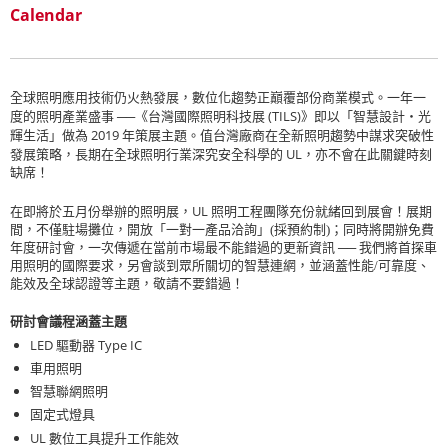
Calendar
全球照明應用技術仍火熱發展，數位化趨勢正巔覆部份商業模式。一年一
(TILS)
度的照明產業盛事 ──《台灣國際照明科技展
》即以「智慧設計‧光
2019
輝生活」做為
年策展主題。值台灣廠商在全新照明趨勢中謀求突破性
UL
發展策略，長期在全球照明行業深究安全科學的
，亦不會在此關鍵時刻
缺席！
UL
在即將於五月份舉辦的照明展，
照明工程團隊充份就緒回到展會！展期
間，不僅駐場攤位，開放「一對一產品洽詢」(採預約制)；同時將開辦免費
年度研討會，一次傳遞在當前市場最不能錯過的更新資訊 ── 我們將首探車
用照明的國際要求，另會談到眾所關切的智慧連網，並涵蓋性能/可靠度、
能效及全球認證等主題，敬請不要錯過！
研討會議程涵蓋主題
LED
Type IC
驅動器
車用照明
智慧聯網照明
固定式燈具
UL
數位工具提升工作能效