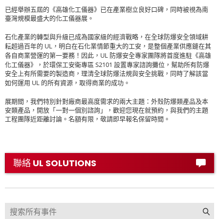
已經舉辦五屆的《高雄化工儀器》已在產業樹立良好口碑，同時被視為南
臺灣規模最盛大的化工儀器展。
石化產業的轉型與升級已成為國家級的經濟戰略，在全球防爆安全領域耕
UL
耘超過百年的
，明白在石化業情節重大的工安，是整個產業供應鏈在其
UL
各自商業營運的第一要務！因此，
防爆安全專家團隊將首度進駐《高雄
S2101
化工儀器》，於環保工安衛專區
設置專家諮詢攤位，幫助所有防爆
安全上有所需要的製造商，理清全球防爆法規與安全挑戰，同時了解該當
UL
如何運用
的所有資源，取得商業的成功。
展期間，我們特別針對廠商最高度需求的兩大主題：外殼防爆類產品及本
安類產品，開放「一對一個別諮詢」，歡迎您現在就預約，與我們的主題
工程團隊近距離討論。名額有限，敬請即早報名保留時間。
聯絡 UL SOLUTIONS