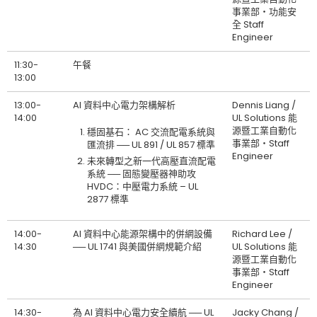
事業部‧功能安
全 Staff
Engineer
11:30-
午餐
13:00
13:00-
AI 資料中心電力架構解析
Dennis Liang /
14:00
UL Solutions 能
源暨工業自動化
穩固基石： AC 交流配電系統與
事業部‧Staff
匯流排 ── UL 891 / UL 857 標準
Engineer
未來轉型之新一代高壓直流配電
系統 ── 固態變壓器神助攻
HVDC：中壓電力系統 – UL
2877 標準
14:00-
AI 資料中心能源架構中的併網設備
Richard Lee /
14:30
── UL 1741 與美國併網規範介紹
UL Solutions 能
源暨工業自動化
事業部‧Staff
Engineer
14:30-
為 AI 資料中心電力安全續航 ── UL
Jacky Chang /