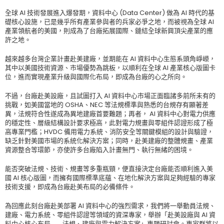
全球 AI 技術發展進入爆發期，資料中心 (Data Center) 做為 AI 時代的基
礎核心設施，已是幾乎所有產業參與者的兵家必爭之地，而被視為全球 AI
產業領航者的美國，則成為了台廠拓展國際、鏈結全球新興頂尖產業的應
許之地。
越來越多台灣企業計畫赴美建廠，並期能在 AI 資料中心生態系頭角崢嶸，
其中以美國技術資源、市場優勢為跳板，以順利在全球 AI 產業核心版圖卡
位，進而實現產業升級與國際化布局，即成為台廠的心之所向。
不過，台廠赴美設廠，且試圖打入 AI 資料中心市場正面臨諸多前所未有的
挑戰，如美國當地的 OSHA、NEC 等法規標準與熟悉的台規存有顯著差
異，法規符合性遂成為異地建廠首要難題；再者， AI 資料中心對電力供應
的穩定性、層級結構設計要求極高，此對電力規畫與零組件認證形成了極
高專業門檻；HVDC 備用電力系統、消防安全等關鍵模組的設計與驗證，
缺乏針對美國市場的系統化解決方案；同時，赴美建廠的整體規畫、產業
資源整合等環節，亦使許多台廠陷入計畫無門、執行無緒的困境。
能否突破法規、技術、規畫等多重瓶頸，便直接決定台廠能否順利進入美
國 AI 核心版圖，而擁有國際標準底蘊、在地化解決方案與足夠經驗的專家
技術支援，即成為台廠赴美布局的必備條件。
為回應此刻台廠赴美部署 AI 資料中心的強烈需求，我們將一舉動員法規、
建廠、電力系統、零組件認證等領域的資深專家，舉辦「赴美設廠與 AI 資
料中心核心布局 ── 法規、建廠與電力解決方案」專題研討會。專家群將以