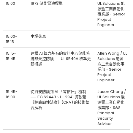
15:00
1973 儲能電池標準
UL Solutions 能
源暨工業自動化
事業部‧Senior
Project
Engineer
15:00-
中場休息
15:15
15:15-
建構 AI 算力基石的資料中心儲能系
Allen Wang / UL
15:45
統熱失控防護 ── UL 9540A 標準更
Solutions 能源
新概述
暨工業自動化事
業部‧Senior
Project
Engineer
15:45-
從資安防護到 AI 「零信任」機制
Jason Cheng /
16:00
── IEC 62443、UL 2941 與歐盟
UL Solutions 能
《網路韌性法案》(CRA) 的技術整
源暨工業自動化
合解析
事業部‧S&S
Principal
Security
Advisor