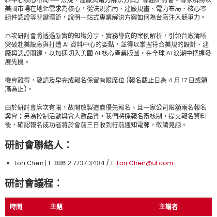
美國市場在地化需求為核心，從法規指南、建廠規畫、電力布局、核心零
組件認證等關鍵環節，說明一站式專業解決方案如何為台廠注入競爭力。
本次研討會將透過紮實的知識分享、實務導向的案例解析，引領台廠清晰
突破赴美設廠與打造 AI 資料中心的要點，並得以掌握符合美規的設計、建
廠與認證關鍵，以加速切入美國 AI 核心產業版圖，在全球 AI 浪潮中把握發
展先機。
機會難得，敬請及早完成報名保留有限席位 (報名截止日為 4 月 17 日或額
滿為止)。
由於研討會席次有限，故開放製造商優先報名、且一家公司限額兩名報名
與會；另為控制活動與會人數品質，我們將採報名審核制，提交報名資料
後，確認報名成功者將於會前三日收到行前通知電郵，敬請見諒。
研討會聯絡人：
Lori Chen | T: 886 2 7737 3404 / E:
Lori.Chen@ul.com
研討會議程：
時間
主題
主講者