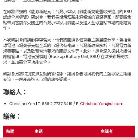
在即將舉辦的《能源新紀元：台灣小型家用儲能新規範暨歐美適用的 BBU
認證全景導覽》研討會，我們長期耕耘新能源領域的資深專家，即要將焦
點帶到當前深受關注的台灣小型家用儲能以及進入全球重點市場的認證實
作。
本次研討會的講師陣容強大，他們將圍繞多個重要主題展開分享，包括全
球電池市場競爭先驅企業的市場佔有祕訣、台灣新政策解析、台灣電力新
規範要點，以及歐盟電池要求的關鍵文件等。此外，還會深入探討永續供
應鏈管理、電池備援模組 (Backup Battery Unit, BBU) 在歐美市場的要
求，並加碼分享功能安全。
研討會另將特別安排互動問答環節，讓與會者可與我們的主題專家近距離
交流，一解產品進入市場的諸多疑惑。
聯絡人：
Christina Yen | T: 886.2.7737.3419 / E:
Christina.Yen@ul.com
議程：
時間
主題
主講者