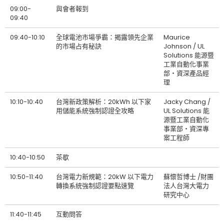
09:00-
與會者報到
09:40
09:40-10:10
全球電池市場爭霸：揭露領先企業
Maurice
的市場占有秘訣
Johnson / UL
Solutions 能源暨
工業自動化事業
部‧資深產品經
理
10:10-10:40
台灣新政策解析：20kWh 以下家
Jacky Chang /
用儲能系統強制認證全攻略
UL Solutions 能
源暨工業自動化
事業部‧資深專
案工程師
10:40-10:50
茶歇
10:50-11:40
台灣電力新規範：20kW 以下電力
蘇懷哲博士 /財團
轉換系統強制認證要點速覽
法人台灣大電力
研究中心
11:40-11:45
互動問答