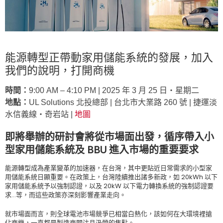
能源轉型正帶動家用儲能系統的發展，加入
我們的說明，打開商機
時間：
9:00 AM – 4:10 PM | 2025 年 3 月 25 日‧星期二
地點：
UL Solutions 北投總部 | 台北市大業路 260 號 | 捷運淡
水信義線‧奇岩站 |
地圖
即將舉辦的研討會將從市場面出發，循序帶入小
型家用儲能系統及 BBU 進入市場的重要要求
能源轉型成為產業變革的加速器，在台灣，其中更貼近日常需求的小型家
用儲能系統日顯重要。在政策上，台灣陸續推出諸多新政，如 20kWh 以下
家用儲能系統予以強制認證，以及 20kW 以下電力轉換系統的強制認證要
求…等，而這些政策亦深刻影響產業走向。
就市場面而言，則全球電池市場競爭已相當白熱化，該如何在大環境裡搶
佔商機，一直都是製造商關注且汲營的焦點。