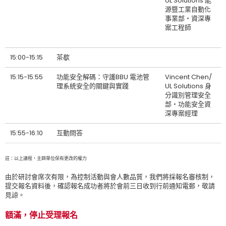
UL Solutions 能
源暨工業自動化
事業部‧資深專
案工程師
15:00-15:15
茶歇
15:15-15:55
功能安全解碼：守護BBU 電池管
Vincent Chen/
理系統安全的關鍵與實踐
UL Solutions 身
分識別管理安全
部‧功能安全資
深專案經理
15:55-16:10
互動問答
註：以上議程，主辧單位保有更改的權力
由於研討會席次有限，為控制活動與會人數品質，我們將採報名審核制，
提交報名資料後，確認報名成功者將於會前三日收到行前通知電郵，敬請
見諒。
額滿，停止受理報名