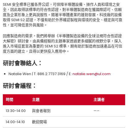
SEMI 安全標準已獲各界公認，可保障半導體設備、操作人員和環境之安
全，因此取得該標準的符合性認證，對半導體製造商在獲國際認可、信賴
度及企業形象上更具說服性。隨著半導體產業的蓬勃發展，科技廠的設備
取得 SEMI S2 認證，不僅有助於外界確認製程與環境的安全、穩定與可靠
性，並可降低意外與風險。
回應製造商的需求，我們將舉辦《半導體製造設備的全球法規符合性認證
大解密》研討會，由具備經驗的主題專家透過更多細膩的視野分享，探入
進入市場這套至為重要的 SEMI S2 標準，期有助於製造商加速產品在可信
度方面的建立，且得以更快投入應用中。
研討會聯絡人：
Natalie Wen | T: 886.2.7737.3169 / E:
natalie.wen@ul.com
研討會議程：
時間
主題
主講者
13:30-14:00
與會者報到
—–
14:00-14:10
歡迎開場