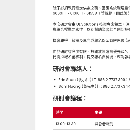
除了必須執行穩定供電之職、因應系統環境變化，電
60601-1、61010-1、61558-1 等規範，
本次研討會由 UL Solutions 技術專
與符合標準要求性，以期幫助業者結合創新技
機會難得，敬請及早完成報名保留有限席位 (報名截
由於研討會席次有限，故開放製造商優先報名
們將採報名審核制，提交報名資料後，確認報
研討會聯絡人：
Erin Shen (沈小姐) | T: 886.2.7737.3094 /
Sam Huang (黃先生) | T: 886.2.7737.344
研討會議程：
時間
主題
13:00-13:30
與會者報到