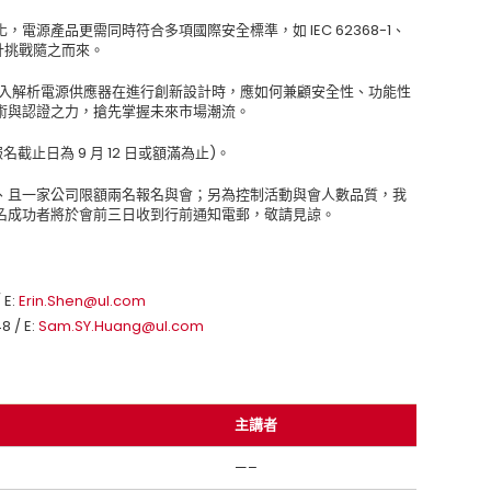
源產品更需同時符合多項國際安全標準，如 IEC 62368-1、
因此設計挑戰隨之而來。
家領軍，深入解析電源供應器在進行創新設計時，應如何兼顧安全性、功能性
術與認證之力，搶先掌握未來市場潮流。
止日為 9 月 12 日或額滿為止)。
、且一家公司限額兩名報名與會；另為控制活動與會人數品質，我
名成功者將於會前三日收到行前通知電郵，敬請見諒。
 E:
Erin.Shen@ul.com
8 / E:
Sam.SY.Huang@ul.com
主講者
—–