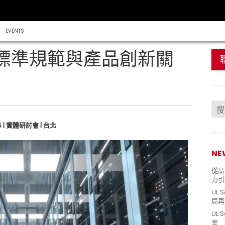
EVENTS
標準規範與產品創新關
025 | 實體研討會 | 台北
NE
從晶片
力引
UL 
局再
UL 
室 