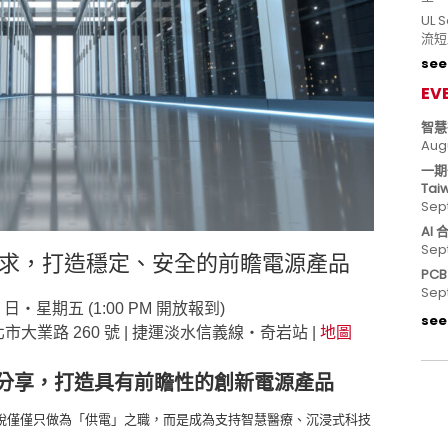
UL
流短
see 
EV
智慧
Aug
一期
Tai
Sep
AI
Sep
求，打造穩定、安全的前瞻電源產品
PC
Sep
月 19 日‧星期五 (1:00 PM 開放報到)
see 
| 台北市大業路 260 號 | 捷運淡水信義線‧奇岩站 |
地圖
分享，打造具有前瞻性的創新電源產品
脫僅僅只做為「供電」之職，而是成為支持智慧醫療、沉浸式科技