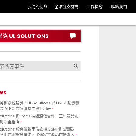
我們的使命
全球分支機搆
工作機會
聯絡我們
聯絡 UL SOLUTIONS
WS
到系統驗證：UL Solutions 以 USB4 驗證實
領 AI PC 高速傳輸生態系部署
Solutions 與 imos 持續深化合作 三年驗證布
創新里程碑
Solutions 於台灣啟用洗衣機 BSMI 測試實驗
強化在地認證量能、加速家電產品市場准入