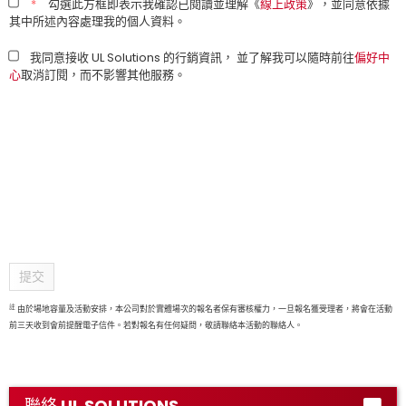
*
勾選此方框即表示我確認已閱讀並理解《
線上政策
》，並同意依據
其中所述內容處理我的個人資料。
我同意接收 UL Solutions 的行銷資訊， 並了解我可以隨時前往
偏好中
心
取消訂閱，而不影響其他服務。
提交
註
由於場地容量及活動安排，本公司對於實體場次的報名者保有審核權力，一旦報名獲受理者，將會在活動
前三天收到會前提醒電子信件。若對報名有任何疑問，敬請聯絡本活動的聯絡人。
聯絡 UL SOLUTIONS