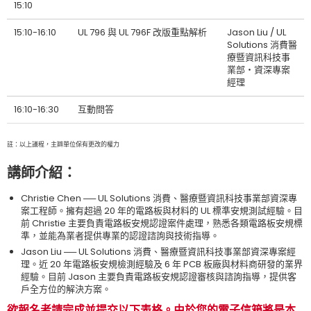
15:10
15:10-16:10
UL 796 與 UL 796F 改版重點解析
Jason Liu / UL
Solutions 消費醫
療暨資訊科技事
業部‧資深專案
經理
16:10-16:30
互動問答
註：以上議程，主辧單位保有更改的權力
講師介紹：
Christie Chen ── UL Solutions 消費、醫療暨資訊科技事業部資深專
案工程師。擁有超過 20 年的電路板與材料的 UL 標準安規測試經驗。目
前 Christie 主要負責電路板安規認證案件處理，熟悉各類電路板安規標
準，並能為業者提供專業的認證諮詢與技術指導。
Jason Liu ── UL Solutions 消費、醫療暨資訊科技事業部資深專案經
理。近 20 年電路板安規檢測經驗及 6 年 PCB 板廠與材料商研發的業界
經驗。目前 Jason 主要負責電路板安規認證審核與諮詢指導，提供客
戶全方位的解決方案。
欲報名者請完成並提交以下表格。由於您的電子信箱將是本