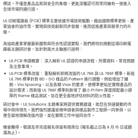
標誌，不僅是產品品質與安全的象徵，更能深獲認可而等同擁有一張進入
全球市場的通行證。
UL 印刷電路板 (PCB) 標準主要依據市場技術驅動，藉由國際標準更新、產
業協會的協作等，實現與技術創新同步發展，進而促進產業與競爭力的升
級。
為協助產業掌握最新趨勢與符合性認證要點，我們將特別規劃這場印刷電
路板主題研討會，旨針對兩大主軸進行說明：
UL PCB 申請概要： 深入解析 UL 認證的申請流程、所需資料、常見問題
及注意事項。
UL PCB 標準改版： 重點解析即將改版的 UL 796 與 UL 796F 標準。新版
UL 796 標準針對 BD、DO 樣品的 Pattern 進行調整，例如增加了鋪
銅、Via Spacing、以及各類 Vias 的要求，使標準更貼近實際產品的
設計需求；而新版 UL 796F 標準則新增了 最小 PI Film 厚度搭配最小膠
厚的 flame 樣品測試，旨在更全面地評估材料的防火性能。
研討會中，UL Solutions 主題專家將提供實務建議，助您在快速變動的市
場中保持領先。我們強烈建議安規申請者與樣品製作工程師一同參與，以
便全面地理解改版內容，並在實際工作中協同合作。
機會難得，敬請及早完成報名保留有限席位 (報名截止日為 9 月 15 日或額
滿為止)。