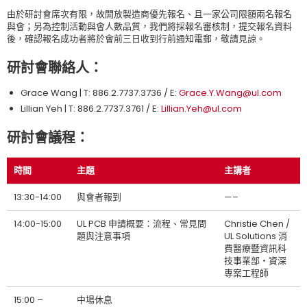
由於研討會席次有限，故開放製造商優先報名、且一家公司限額兩名報名
與會；另為控制活動與會人數品質，我們將採報名審核制，提交報名資料
後，確認報名成功者將於會前三日收到行前通知電郵，敬請見諒。
研討會聯絡人：
Grace Wang | T: 886.2.7737.3736 / E:
Grace.Y.Wang@ul.com
Lillian Yeh | T: 886.2.7737.3761 / E:
Lillian.Yeh@ul.com
研討會議程：
時間
主題
主講者
13:30-14:00
與會者報到
—–
14:00-15:00
UL PCB 申請概要：流程、常見問
Christie Chen /
題與注意事項
UL Solutions 消
費醫療暨資訊科
技事業部‧資深
專案工程師
15:00 –
中場休息