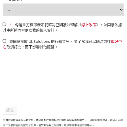
*
勾選此方框即表示我確認已閱讀並理解《
線上政策
》，並同意依據
其中所述內容處理我的個人資料。
我同意接收 UL Solutions 的行銷資訊， 並了解我可以隨時前往
偏好中
心
取消訂閱，而不影響其他服務。
提交
註
由於場地容量及活動安排，本公司對於實體場次的報名者保有審核權力，一旦報名獲受理者，將會在活動
前三天收到會前提醒電子信件。若對報名有任何疑問，敬請聯絡本活動的聯絡人。