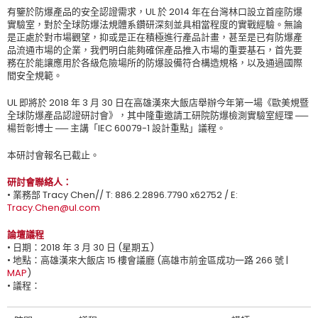
有鑒於防爆產品的安全認證需求，UL 於 2014 年在台灣林口設立首座防爆
實驗室，對於全球防爆法規體系鑽研深刻並具相當程度的實戰經驗。無論
是正處於對市場觀望，抑或是正在積極進行產品計畫，甚至是已有防爆產
品流通市場的企業，我們明白能夠確保產品推入市場的重要基石，首先要
務在於能讓應用於各級危險場所的防爆設備符合構造規格，以及通過國際
間安全規範。
UL 即將於 2018 年 3 月 30 日在高雄漢來大飯店舉辦今年第一場《歐美規暨
全球防爆產品認證研討會》，其中隆重邀請工研院防爆檢測實驗室經理 ──
楊哲彰博士 ── 主講「IEC 60079-1 設計重點」議程。
本研討會報名已截止。
研討會聯絡人：
• 業務部 Tracy Chen// T: 886.2.2896.7790 x62752 / E:
Tracy.Chen@ul.com
論壇議程
• 日期：2018 年 3 月 30 日 (星期五)
• 地點：高雄漢來大飯店 15 樓會議廳 (高雄市前金區成功一路 266 號 |
MAP
)
• 議程：