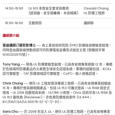
14:50-15:50
UL 913 本質安全要求與應用
Oswald Chang
(感測器、安全隔離柵、本安線路)
UL 防爆工程師
15:50-16:00
互動問答
講師群
講師群介紹
客座講師//楊哲彰博士 ──
為工業技術研究院 (ITRI) 防爆檢測實驗室經理，
同時是由國家級勞動部認可的防爆電氣設備型式檢定主管 (勞職授字第
1040202970號)。
Tony Yang ──
現為 UL 防爆實驗室副理，已具有安規專業經驗 12 年，專精
於危險場所防爆產品的北美暨全球安全認證系統。累積的經驗包括：IECEx
認可實驗室、 TAF 防爆領域認可實驗室、CoPC- 個人資格認證。
Chris Chung ──
現任 UL 工程部資深專案工程師，已具有安規專業經驗逾
15 年。專精於燈具類相關產品，包括 UL 153 可攜式燈具、UL 1598 固定式
燈具、UL 2108 低壓燈具系統、UL1786 小夜燈。Chris 目前亦為 UL 1598 及
UL 153 審核員 (Reviewer)，亦負責防爆燈具案件 (UL 844；
IEC/EN/CSA/UL 60079-0/-1/-7/-31)。
Sara Chu ──
於 2008 年加入 UL，現任 UL 防爆工程師，已具有安規專業