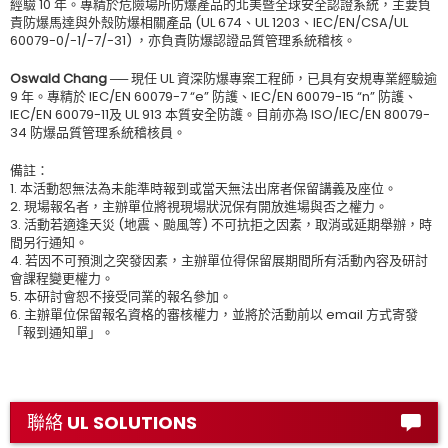
經驗 10 年。專精於危險場所防爆產品的北美暨全球安全認證系統，主要負
責防爆馬達與外殼防爆相關產品 (UL 674、UL 1203、IEC/EN/CSA/UL
60079-0/-1/-7/-31) ，亦負責防爆認證品質管理系統稽核。
Oswald Chang ──
現任 UL 資深防爆專案工程師，已具有安規專業經驗逾
9 年。專精於 IEC/EN 60079-7 “e” 防護、IEC/EN 60079-15 “n” 防護、
IEC/EN 60079-11及 UL 913 本質安全防護。目前亦為 ISO/IEC/EN 80079-
34 防爆品質管理系統稽核員。
備註：
1. 本活動恕無法為未能準時報到或當天無法出席者保留講義及座位。
2. 現場報名者，主辦單位將視現場狀況保有開放進場與否之權力。
3. 活動若適逢天災 (地震、颱風等) 不可抗拒之因素，取消或延期舉辦，時
間另行通知。
4. 若因不可預測之突發因素，主辦單位得保留展期間所有活動內容及研討
會課程變更權力。
5. 本研討會恕不接受同業的報名參加。
6. 主辦單位保留報名資格的審核權力，並將於活動前以 email 方式寄發
「報到通知單」。
聯絡 UL SOLUTIONS