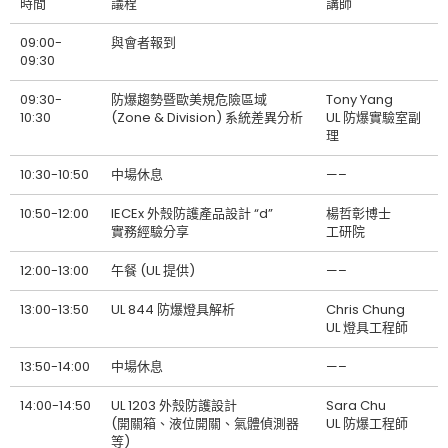
時間
議程
講師
09:00-
與會者報到
09:30
09:30-
防爆趨勢暨歐美規危險區域
Tony Yang
10:30
(Zone & Division) 系統差異分析
UL 防爆實驗室副
理
10:30-10:50
中場休息
—–
10:50-12:00
IECEx 外殼防護產品設計 “d”
楊哲彰博士
實務經驗分享
工研院
12:00-13:00
午餐 (UL 提供)
—–
13:00-13:50
UL 844 防爆燈具解析
Chris Chung
UL 燈具工程師
13:50-14:00
中場休息
—–
14:00-14:50
UL 1203 外殼防護設計
Sara Chu
(開關箱、液位開關、氣體偵測器
UL 防爆工程師
等)