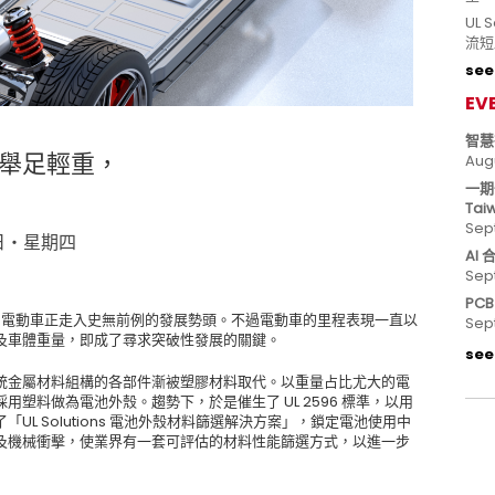
UL
流短
see 
EV
智慧
舉足輕重，
Aug
一期
Tai
Sep
 8 日‧星期四
AI
Sep
PC
的政令，電動車正走入史無前例的發展勢頭。不過電動車的里程表現一直以
Sep
及車體重量，即成了尋求突破性發展的關鍵。
see 
統金屬材料組構的各部件漸被塑膠材料取代。以重量占比尤大的電
塑料做為電池外殼。趨勢下，於是催生了 UL 2596 標準，以用
L Solutions 電池外殼材料篩選解決方案」，鎖定電池使用中
及機械衝擊，使業界有一套可評估的材料性能篩選方式，以進一步