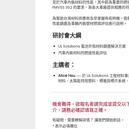
至於汽車內裝材料的性能，其中蔚為重要的燃燒性，
FMVSS 302 的要求，為各大車廠提供相應
為幫助台灣材料供應商及早掌握佈局時機，我
性能篩選及車輛內裝塑材燃燒評估進行說明。
研討會大綱
UL Solutions 電池外殼材料篩選解決方案
汽車內裝材料的燃燒性能評估
主講者：
Alice Hsu ──
於 UL Solutions 
材料、太陽能特用塑料、標籤與標示系統
機會難得，欲報名者請完成並提交以
介，請務必確認填寫正確。
有疑問，需要瞭解詳情？ 讓我們開始對話。
* 表示必填欄位