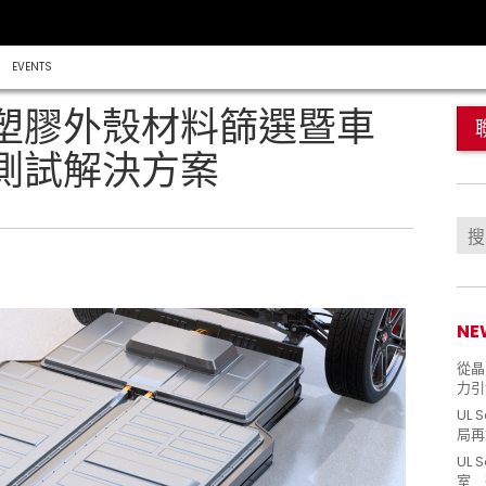
EVENTS
塑膠外殼材料篩選暨車
測試解決方案
NE
從晶片
力引
UL 
局再
UL 
室 