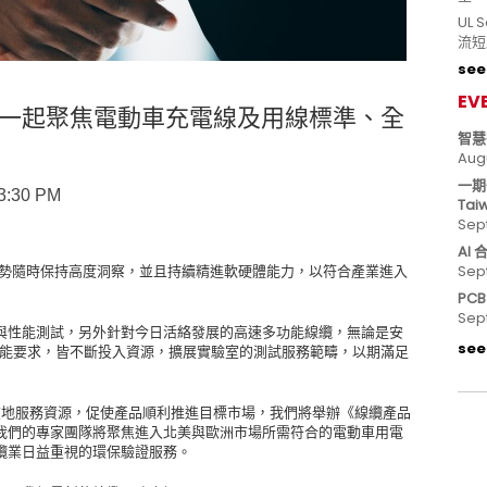
UL
流短
see 
EV
一起聚焦電動車充電線及用線標準、全
智慧
Aug
一期
3:30 PM
Tai
Sep
AI
趨勢隨時保持高度洞察，並且持續精進軟硬體能力，以符合產業進入
Sep
PC
Sep
與性能測試，另外針對今日活絡發展的高速多功能線纜，無論是安
see 
的性能要求，皆不斷投入資源，擴展實驗室的測試服務範疇，以期滿足
 在地服務資源，促使產品順利推進目標市場，我們將舉辦《線纜產品
我們的專家團隊將聚焦進入北美與歐洲市場所需符合的電動車用電
纜業日益重視的環保驗證服務。