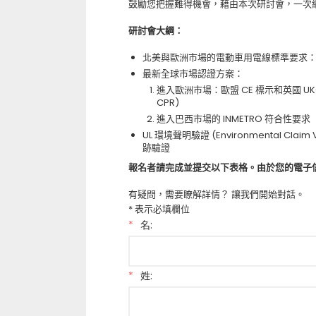
鼓勵您把握難得機會，藉由本次研討會，一次
研討會大綱：
北美與歐洲市場的電動車用電線標準要求：UL 62、 
最新全球市場認證方案：
進入歐洲市場：歐盟 CE 標示和英國 UKCA 標
CPR)
進入巴西市場的 INMETRO 符合性要求
UL 環境聲明驗證 (Environmental Cl
跡驗證
報名者請完成並提交以下表格。由於您的電子
有疑問，需要瞭解詳情？ 讓我們開始對話。
* 表示必填欄位
*
名:
*
姓: