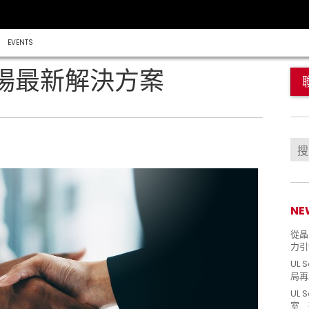
EVENTS
場最新解決方案
NE
從晶片
力引
UL 
局再
UL 
室 