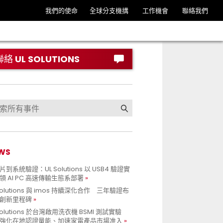
我們的使命
全球分支機搆
工作機會
聯絡我們
聯絡 UL SOLUTIONS
WS
到系統驗證：UL Solutions 以 USB4 驗證實
領 AI PC 高速傳輸生態系部署
Solutions 與 imos 持續深化合作 三年驗證布
創新里程碑
Solutions 於台灣啟用洗衣機 BSMI 測試實驗
強化在地認證量能、加速家電產品市場准入