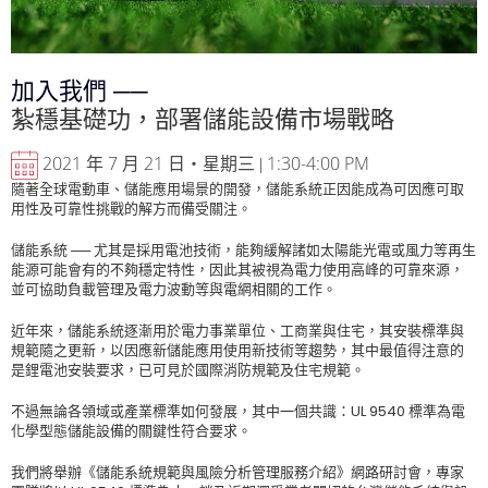
加入我們 ──
紮穩基礎功，部署儲能設備市場戰略
2021
7
21
1:30-4:00 PM
年
月
日‧星期三 |
隨著全球電動車、儲能應用場景的開發，儲能系統正因能成為可因應可取
用性及可靠性挑戰的解方而備受關注。
儲能系統 ── 尤其是採用電池技術，能夠緩解諸如太陽能光電或風力等再生
能源可能會有的不夠穩定特性，因此其被視為電力使用高峰的可靠來源，
並可協助負載管理及電力波動等與電網相關的工作。
近年來，儲能系統逐漸用於電力事業單位、工商業與住宅，其安裝標準與
規範隨之更新，以因應新儲能應用使用新技術等趨勢，其中最值得注意的
是鋰電池安裝要求，已可見於國際消防規範及住宅規範。
不過無論各領域或產業標準如何發展，其中一個共識：UL 9540 標準為電
化學型態儲能設備的關鍵性符合要求。
我們將舉辦《儲能系統規範與風險分析管理服務介紹》網路研討會，專家