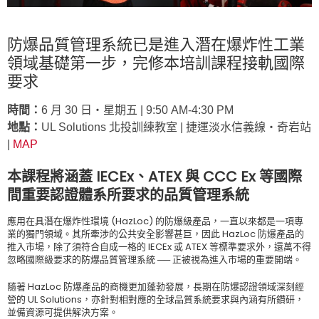
防爆品質管理系統已是進入潛在爆炸性工業
領域基礎第一步，完修本培訓課程接軌國際
要求
時間：
6 月 30 日‧星期五 | 9:50 AM-4:30 PM
地點：
UL Solutions 北投訓練教室 | 捷運淡水信義線‧奇岩站
|
MAP
本課程將涵蓋 IECEx、ATEX 與 CCC Ex 等國際
間重要認證體系所要求的品質管理系統
應用在具潛在爆炸性環境 (HazLoc) 的防爆級產品，一直以來都是一項專
業的獨門領域。其所牽涉的公共安全影響甚巨，因此 HazLoc 防爆產品的
推入市場，除了須符合自成一格的 IECEx 或 ATEX 等標準要求外，還萬不得
忽略國際級要求的防爆品質管理系統 ── 正被視為進入市場的重要開端。
隨著 HazLoc 防爆產品的商機更加蓬勃發展，長期在防爆認證領域深刻經
營的 UL Solutions，亦針對相對應的全球品質系統要求與內涵有所鑽研，
並備資源可提供解決方案。