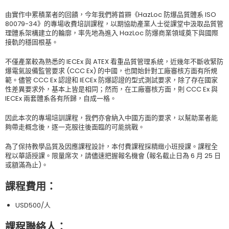
由實作中累積業者的回饋，今年我們將首辧《HazLoc 防爆品質體系 ISO
80079-34》的專場收費培訓課程，以期協助產業人士從課堂中汲取品質管
理體系架構建立的輪廓，率先地為進入 HazLoc 防爆商業領域奠下與國際
接軌的穩固根基。
不僅產業較為熟悉的 IECEx 與 ATEX 看重品質管理系統，近幾年不斷收緊防
爆電氣設備監管要求 (CCC Ex) 的中國，也開始針對工廠審核方面有所規
範。儘管 CCC Ex 認證和 IECEx 防爆認證的型式測試要求，除了存在國家
性差異要求外，基本上皆是相同；然而，在工廠審核方面，則 CCC Ex 與
IECEx 兩套體系各有所歸，自成一格。
因此本次的專場培訓課程，我們亦會納入中國方面的要求，以幫助業者能
夠帶走概念後，逐一克服往後面臨的可能挑戰。
為了保持教學品質及因應課程設計，本付費課程採精緻小班授課。課程全
程以華語授課。限量席次，請儘速把握報名機會 (報名截止日為 6 月 25 日
或額滿為止)。
課程費用：
USD500/人
課程聯絡人：