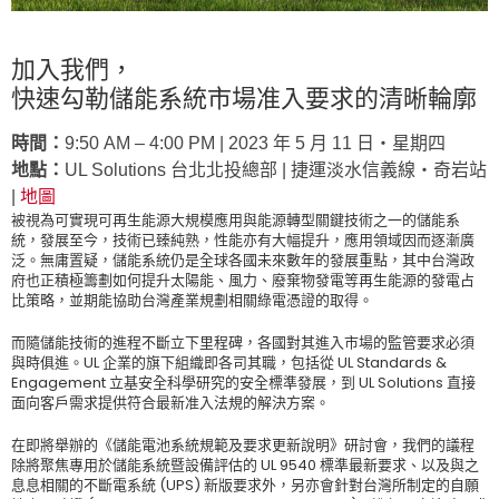
加入我們，
快速勾勒儲能系統市場准入要求的清晰輪廓
時間：
9:50 AM – 4:00 PM | 2023 年 5 月 11 日‧星期四
地點：
UL Solutions 台北北投總部 | 捷運淡水信義線‧奇岩站
|
地圖
被視為可實現可再生能源大規模應用與能源轉型關鍵技術之一的儲能系
統，發展至今，技術已臻純熟，性能亦有大幅提升，應用領域因而逐漸廣
泛。無庸置疑，儲能系統仍是全球各國未來數年的發展重點，其中台灣政
府也正積極籌劃如何提升太陽能、風力、廢棄物發電等再生能源的發電占
比策略，並期能協助台灣產業規劃相關綠電憑證的取得。
而隨儲能技術的進程不斷立下里程碑，各國對其進入市場的監管要求必須
與時俱進。UL 企業的旗下組織即各司其職，包括從 UL Standards &
Engagement 立基安全科學研究的安全標準發展，到 UL Solutions 直接
面向客戶需求提供符合最新准入法規的解決方案。
在即將舉辦的《儲能電池系統規範及要求更新說明》研討會，我們的議程
除將聚焦專用於儲能系統暨設備評估的 UL 9540 標準最新要求、以及與之
息息相關的不斷電系統 (UPS) 新版要求外，另亦會針對台灣所制定的自願