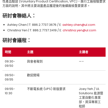
性產品驗證 (Voluntary Product Certification, VPC)，進行工廠檢驗要求
方面的說明，其中將主要涵蓋產品獲證後的後續廠檢重要要求。
研討會聯絡人：
Ashley Chen | T: 886.2.7737.3676 / E:
ashley.chen@ul.com
Christina Yen | T: 886.2.7737.3419 / E:
christina.yen@ul.com
研討會議程：
時間
主題
主講者
09:30-
與會者報到
—–
09:50
09:50-
歡迎開場
09:55
09:55-
不斷電系統 (UPS) 新版要求
Joey Yeh / UL
10:30
Solutions 能源暨
工業自動化事業
部‧資深專案工
程師