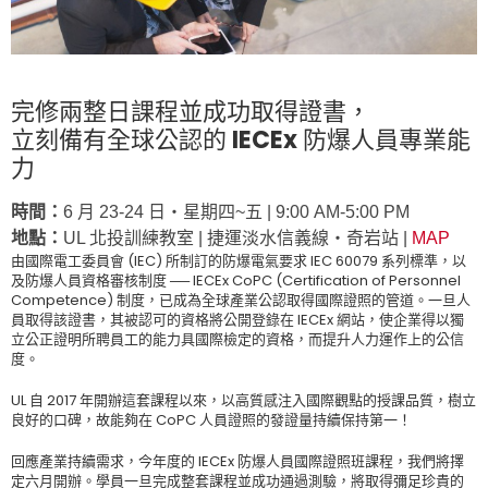
完修兩整日課程並成功取得證書，
立刻備有全球公認的 IECEx 防爆人員專業能
力
時間：
6 月 23-24 日‧星期四~五 | 9:00 AM-5:00 PM
地點：
UL 北投訓練教室 | 捷運淡水信義線‧奇岩站 |
MAP
由國際電工委員會 (IEC) 所制訂的防爆電氣要求 IEC 60079 系列標準，以
及防爆人員資格審核制度 ── IECEx CoPC (Certification of Personnel
Competence) 制度，已成為全球產業公認取得國際證照的管道。一旦人
員取得該證書，其被認可的資格將公開登錄在 IECEx 網站，使企業得以獨
立公正證明所聘員工的能力具國際檢定的資格，而提升人力運作上的公信
度。
UL 自 2017 年開辦這套課程以來，以高質感注入國際觀點的授課品質，樹立
良好的口碑，故能夠在 CoPC 人員證照的發證量持續保持第一！
回應產業持續需求，今年度的 IECEx 防爆人員國際證照班課程，我們將擇
定六月開辦。學員一旦完成整套課程並成功通過測驗，將取得彌足珍貴的