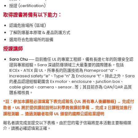
授證 (certification)
取得證書將備有以下能力：
認識危險場所 (區域)
了解防爆基本原理 & 產品防護方式
選用符合危險場所的設備
授課講師
Sara Chu ──
目前擔任 UL 的專案工程師，備有長達七年的防爆安全認
證與專案經驗。Sara 深諳防爆領域三大最重要的國際體系，包括
IECEx、ATEX 與 UL，所專長的防護技術為 Flameproof “d”、
Increased safety “e”、Type “n” 及 Enclosure “t”。除此之外，Sara
的產品認證經驗範圍含 Ex motor、enclosure、junction box、
cable gland、camera、sensor…等；其目前亦為 QAN/QAR 品質
體系稽核員。
*註：參加本課程必須填寫下表完成報名 (UL 將有專人後續聯絡) → 完成付
款者，UL 將於提供課前說明以利學員做課前準備 → 完成 2 日課程並進行
課程測驗 → 通過測驗者取得 UL 頒發的國際公認結業證明
報名者請完成並提交以下表格。由於您的電子信箱將是本活動主要聯絡媒
介，請務必確認填寫正確。