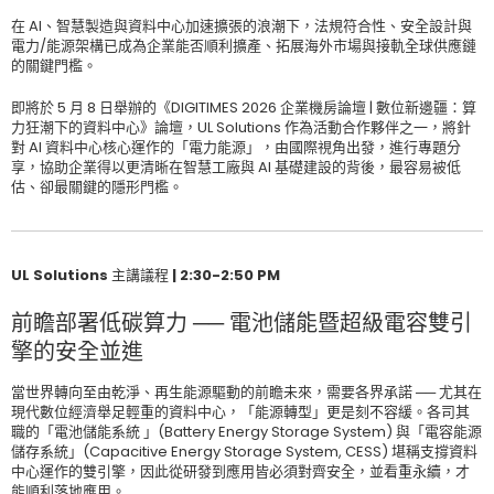
在 AI、智慧製造與資料中心加速擴張的浪潮下，法規符合性、安全設計與
電力/能源架構已成為企業能否順利擴產、拓展海外市場與接軌全球供應鏈
的關鍵門檻。
即將於 5 月 8 日舉辦的《DIGITIMES 2026 企業機房論壇 | 數位新邊疆：算
力狂潮下的資料中心》論壇，UL Solutions 作為活動合作夥伴之一，將針
對 AI 資料中心核心運作的「電力能源」，由國際視角出發，進行專題分
享，協助企業得以更清晰在智慧工廠與 AI 基礎建設的背後，最容易被低
估、卻最關鍵的隱形門檻。
UL Solutions 主講議程 | 2:30-2:50 PM
前瞻部署低碳算力 ── 電池儲能暨超級電容雙引
擎的安全並進
當世界轉向至由乾淨、再生能源驅動的前瞻未來，需要各界承諾 ── 尤其在
現代數位經濟舉足輕重的資料中心，「能源轉型」更是刻不容緩。各司其
職的「電池儲能系統 」(Battery Energy Storage System) 與「電容能源
儲存系統」(Capacitive Energy Storage System, CESS) 堪稱支撐資料
中心運作的雙引擎，因此從研發到應用皆必須對齊安全，並看重永續，才
能順利落地應用。