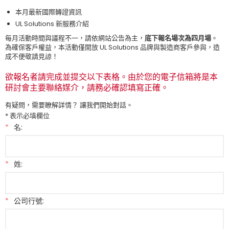
本月最新國際轉證資訊
UL Solutions
新服務介紹
每月活動時間與議程不一，請依網站公告為主，
底下報名場次為四月場
。
為確保客戶權益，本活動僅開放
UL Solutions
品牌與製造商客戶參與，造
成不便敬請見諒！
欲報名者請完成並提交以下表格。由於您的電子信箱將是本
研討會主要聯絡媒介，請務必確認填寫正確。
有疑問，需要瞭解詳情？ 讓我們開始對話。
* 表示必填欄位
*
名:
*
姓:
*
公司行號: