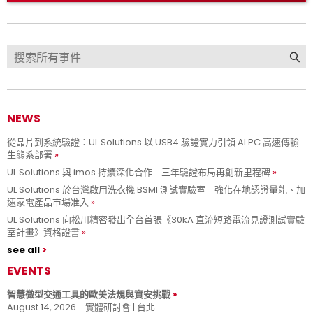
NEWS
從晶片到系統驗證：UL Solutions 以 USB4 驗證實力引領 AI PC 高速傳輸
生態系部署
UL Solutions 與 imos 持續深化合作 三年驗證布局再創新里程碑
UL Solutions 於台灣啟用洗衣機 BSMI 測試實驗室 強化在地認證量能、加
速家電產品市場准入
UL Solutions 向松川精密發出全台首張《30kA 直流短路電流見證測試實驗
室計畫》資格證書
see all
EVENTS
智慧微型交通工具的歐美法規與資安挑戰
August 14, 2026 - 實體研討會 | 台北