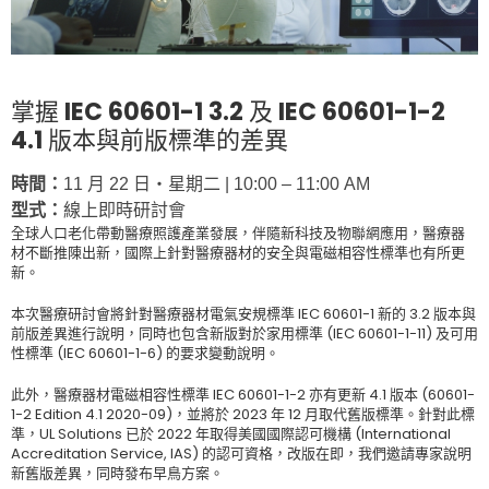
掌握
IEC 60601-1 3.2
及
IEC 60601-1-
2
4.1
版本與前版標準的差異
時間：
11 月 22 日‧星期二 | 10:00 – 11:00 AM
型式：
線上即時研討會
全球人口老化帶動醫療照護產業發展，伴隨新科技及物聯網應用，醫療器
材不斷推陳出新
，
國際上針對醫療器材的安全與電磁相容性標準也有所更
新。
本次醫療研討會將針對
醫療器材電氣安規標準
IEC 60601-1
新的
3.2
版本與
前版差異進行說明，同時也包含新版對於家用標準
(IEC 60601-1-11)
及可用
性標準
(IEC 60601-1-6)
的要求變動說明
。
此外，醫療器材電磁相容性標準
IEC 60601-1-2
亦有更新
4.1
版本
(60601-
1-2 Edition 4.1 2020-09)，
並將於
2023
年
12
月取代舊版標準。針對此標
準，
UL Solutions
已於
2022
年取得美國國際認可機構
(International
Accreditation Service, IAS)
的認可資格
，
改版在即
，
我們邀請專家說明
新舊版差異
，
同時發布早鳥方案
。