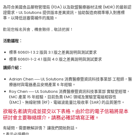
為符合美國食品藥物管理局
(FDA)
以及歐盟醫療器材法規
(MDR)
的最新認
證需求，
UL Solutions
提供版本差異資訊，協助製造商精準導入對應標
準
，
以降低送審需補件的風險
。
歡迎您報名與會，
機會難得，敬請把握
！
活動議程：
標準
60601-1 3.2
版與
3.1
版之差異說明與測試要求
標準
60601-1-2 4.1
版與
4.0
版之差異說明與測試要求
講師介紹：
Adrian Chen
──
UL Solutions
消費醫療暨資訊科技事業部 工程師，醫
療器材與電器產品安規產業
6
年經驗
。
Roy Chen
──
UL Solutions
消費醫療暨資訊科技事業部
實驗室經理，
EMC
產業
15
年經驗，目前負責
EMC 領域
及實驗室電磁相容性
(EMC)
、無線射頻
(RF)
、電磁波能量比吸收率
(SAR)
的品質運作。
欲報名者請完成並提交以下表格。由於您的電子信箱將是本
研討會主要聯絡媒介，請務必確認填寫正確。
有疑問，需要瞭解詳情？ 讓我們開始對話。
* 表示必填欄位