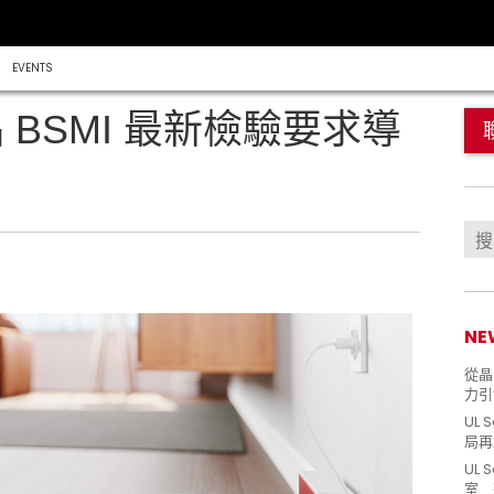
EVENTS
品 BSMI 最新檢驗要求導
NE
從晶片
力引
UL 
局再
UL 
室 