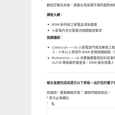
歡迎您報名與會，掌握台灣家電市場的趨勢商
課程大綱：
BSMI 新列檢之家電品項及範圍
小家電內含充電電池相關驗證要求
授課講師：
Carlos Lin ── UL 小家電部門資深專
人，3 年以上零部件 BSMI 安規相關經驗，
Richard Lin ── UL 消費醫療暨
UL/CB 專案最終審查員，BSMI 報告簽署
報名者請完成並提交以下表格。由於您的電子
有疑問，需要瞭解詳情？ 讓我們開始對話。
* 表示必填欄位
*
名: