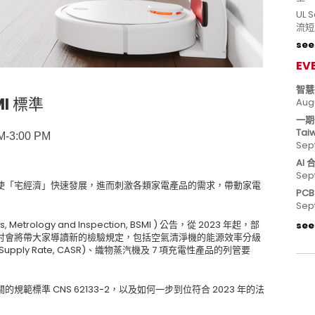
UL
流短
see 
EV
智慧
I 標準
Aug
一期
Tai
-3:00 PM
Sep
AI
Sep
使「宅經濟」快速發展，進而刺激各類家電產品的需求，帶動家電
PC
Sep
Metrology and Inspection, BSMI ) 公告，從 2023 年起，部
see 
討會將帶大家導讀新的檢驗規定，包括空氣清淨機的能源效率分級
ir Supply Rate, CASR)、織物蒸汽機及 7 項充電性產品的列管要
標準 CNS 62133-2，以及如何一步到位符合 2023 年的法