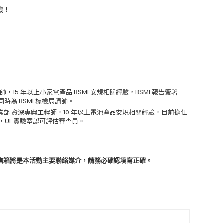
機！
案工程師，15 年以上小家電產品 BSMI 安規相關經驗，BSMI 報告簽署
同時為 BSMI 標檢局講師。
資訊科技事業部 資深專案工程師，10 年以上電池產品安規相關經驗，目前擔任
人，UL 實驗室認可評估審查員。
信箱將是本活動主要聯絡媒介，請務必確認填寫正確。