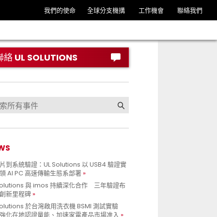
我們的使命
全球分支機搆
工作機會
聯絡我們
聯絡 UL SOLUTIONS
WS
到系統驗證：UL Solutions 以 USB4 驗證實
領 AI PC 高速傳輸生態系部署
Solutions 與 imos 持續深化合作 三年驗證布
創新里程碑
Solutions 於台灣啟用洗衣機 BSMI 測試實驗
強化在地認證量能、加速家電產品市場准入