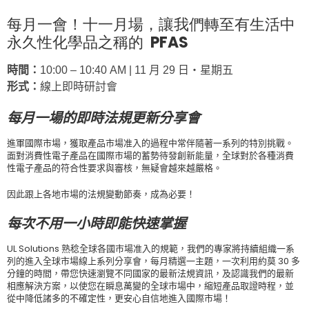
每月一會！十一月場，
讓我們轉至有生活中
永久性化學品之稱的 PFAS
時間：
10:00 – 10:40 AM | 11 月 29 日‧星期五
形式：
線上即時研討會
每月一場的即時法規更新分享會
進軍國際市場，獲取產品市場准入的過程中常伴隨著一系列的特別挑戰。
面對消費性電子產品在
國際市場的蓄勢待發創新能量，全球對於各種消費
性電子產品的符合性要求與審核，無疑會越來越嚴格。
因此跟上各地市場的法規變動節奏，成為必要！
每次不用一小時
即能快速掌握
UL Solutions
熟稔全球各國市場准入的規範，我們的專家將持續組織一系
列的進入全球市場線上系列分享會，每月精選一主題，一次利用約莫
30 多
分鐘的時間，帶您快速瀏覽不同國家的最新法規資訊，及認識我們的最新
相應解決方案，以使您在瞬息萬變的全球市場中，縮短產品取證時程，並
從中降低諸多的不確定性，更安心自信地進入國際市場！