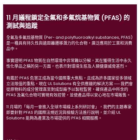
11 月議程鎖定全氟和多氟烷基物質 (PFAS) 的
測試與追蹤
全氟及多氟烷基物質 (Per- and polyfluoroalkyl substances, PFAS)
是一種具有持久性與遠距離遷移潛力的化合物，廣泛應用於工業和消費
品中。
事實證明 PFAS 物質在自然環境中非常難以分解，其在獲得生活中永久
性化學品之稱的另一方面，也表示對環境生態及人類健康威脅甚烈。
有鑑於 PFAS 危害正成為當今國際重大焦點，且成為許多國家從多領域
立法限值的重點，現在 UL Solutions 有全供應鏈的解決方案 ── 我們會
從原物料的成分管理直至對成型廠予以製程監管，確保產品中所含的
PFAS 及氟化合物可實現有效控管，並使產品得以安心地在市場販售。
11 月場的「每月一會進入全球市場線上系列研討會」，我們的主題專家
即要針對 PFAS 的國際法規近況與檢驗方法進行說明，並介紹 UL
Solutions 能夠為產業及市場提供的 PFAS 相關服務。