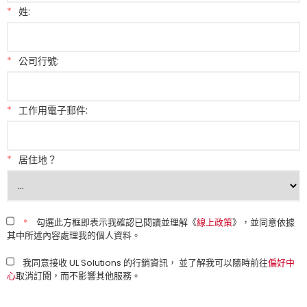
*
姓:
*
公司行號:
*
工作用電子郵件:
*
居住地？
*
勾選此方框即表示我確認已閱讀並理解《
線上政策
》，並同意依據
其中所述內容處理我的個人資料。
我同意接收 UL Solutions 的行銷資訊， 並了解我可以隨時前往
偏好中
心
取消訂閱，而不影響其他服務。