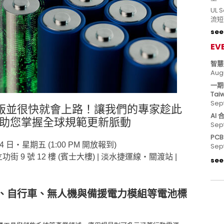
UL
流短
see 
EV
智慧
Aug
一期
Tai
Sep
已經出版並很快就會上路！讓我們的專家趁此
AI
助您掌握全球規範更新脈動
Sep
PC
 月 14 日‧星期五 (1:00 PM 開放報到)
Sep
北市立功街 9 號 12 樓 (賓士大樓) | 淡水捷運線‧關渡站 |
see 
、自行車、無人機與備援電力模組等電池標