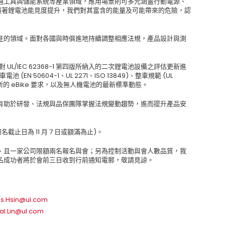
通工具與儲能系統等產業領域，應用場景則可多元涵蓋行動電源、
隨著鋰電池能見度提升，我們對其富含的能量及可能帶來的危險，認
注的領域。面對各國與時俱進地持續調整相應法規，產品設計與測
針對 UL/IEC 62368-1 第四版所納入的二次鋰電池設備之評估更新進
EN 50604-1、UL 2271、ISO 13849)、整車規範 (UL
威爾斯的 eBike 要求，以及無人機電池的最新標準動態。
有助於研發、法規與品保團隊掌握法規變動趨勢，進而提升產品安
止日為 11 月 7 日或額滿為止)。
、且一家公司限額兩名報名與會；另為控制活動與會人數品質，我
名成功者將於會前三日收到行前通知電郵，敬請見諒。
is.Hsin@ul.com
al.Lin@ul.com