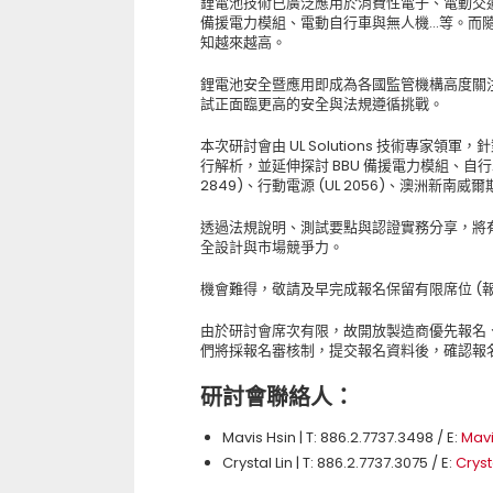
鋰電池技術已廣泛應用於消費性電子、電動交
備援電力模組、電動自行車與無人機…等。而
知越來越高。
鋰電池安全暨應用即成為各國監管機構高度關
試正面臨更高的安全與法規遵循挑戰。
本次研討會由 UL Solutions 技術專家領軍，
行解析，並延伸探討 BBU 備援電力模組、自行車電池 (
2849)、行動電源 (UL 2056)、澳洲新南
透過法規說明、測試要點與認證實務分享，將
全設計與市場競爭力。
機會難得，敬請及早完成報名保留有限席位 (報名截
由於研討會席次有限，故開放製造商優先報名
們將採報名審核制，提交報名資料後，確認報
研討會聯絡人：
Mavis Hsin | T: 886.2.7737.3498 / E:
Mav
Crystal Lin | T: 886.2.7737.3075 / E:
Cryst