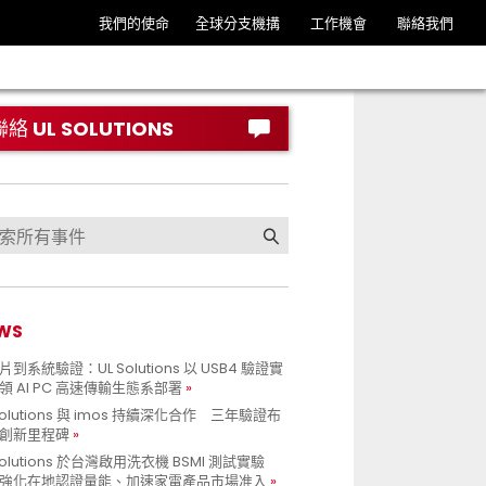
我們的使命
全球分支機搆
工作機會
聯絡我們
聯絡 UL SOLUTIONS
WS
到系統驗證：UL Solutions 以 USB4 驗證實
領 AI PC 高速傳輸生態系部署
Solutions 與 imos 持續深化合作 三年驗證布
創新里程碑
Solutions 於台灣啟用洗衣機 BSMI 測試實驗
強化在地認證量能、加速家電產品市場准入