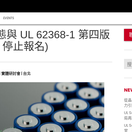
EVENTS
 UL 62368-1 第四版
，停止報名)
25 | 實體研討會 | 台北
NE
從晶片
力引
UL 
局再
UL 
室 