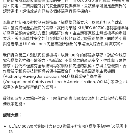
供的保護機制將攸關整個產品的安全性。而 UL 60730 系列標準正是針對家
用、商用、工業用控制器的安全要求提供標準，且該標準可滿足產業界的
認證需求，評估效益亦已被多個終端產品標準採納。
為幫助控制器及微控制器製造商了解標準最新要求，以順利打入全球市
場，獲得終端產品廠商的青睞，我們將舉辦《UL/IEC 60730 控制器標準解
析暨產業鏈綜合解決方案》網路研討會，由主題專家線上解讀標準的重點
要求，說明功能性安全如何在創新科技佔有舉足輕重的地位，同時將引導
與會者掌握 UL Solutions 向產業鏈所推出的市場准入綜合性解決方案。
我們身為第三方測試與認證機構，以近 130 年的經驗為基礎，對於全球研
究和標準的推動不遺餘力，持續滿足不斷發展的產品安全、性能與互通性
需求。我們不僅擁有全球技術專家網絡和先進的設備，亦與主管機關、合
作實驗室和業界技術領導者保持高度合作，包括美國當地主管機關
(Authority Having Jurisdiction, AHJ) 與職業安全衛生署
(Occupational Safety and Health Administration, OSHA) 等單位，UL
標準的完整性獲得他們的認可。
敬請即時加入本場研討會，了解我們的豐沛服務資源如何助您保持市場最
佳競爭動能。
課程大綱：
UL/IEC 60730 控制器 (含 MCU 微電子控制器) 標準重點解析及認證申
請