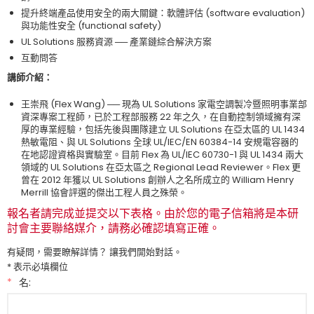
提升終端產品使用安全的兩大關鍵：軟體評估 (software evaluation)
與功能性安全 (functional safety)
UL Solutions 服務資源 ── 產業鏈綜合解決方案
互動問答
講師介紹：
王崇飛 (Flex Wang) ── 現為 UL Solutions 家電空調製冷暨照明事業部
資深專案工程師，已於工程部服務 22 年之久，在自動控制領域擁有深
厚的專業經驗，包括先後與團隊建立 UL Solutions 在亞太區的 UL 1434
熱敏電阻、與 UL Solutions 全球 UL/IEC/EN 60384-14 安規電容器的
在地認證資格與實驗室。目前 Flex 為 UL/IEC 60730-1 與 UL 1434 兩大
領域的 UL Solutions 在亞太區之 Regional Lead Reviewer。Flex 更
曾在 2012 年獲以 UL Solutions 創辦人之名所成立的 William Henry
Merrill 協會評選的傑出工程人員之殊榮。
報名者請完成並提交以下表格。由於您的電子信箱將是本研
討會主要聯絡媒介，請務必確認填寫正確。
有疑問，需要瞭解詳情？ 讓我們開始對話。
* 表示必填欄位
*
名: