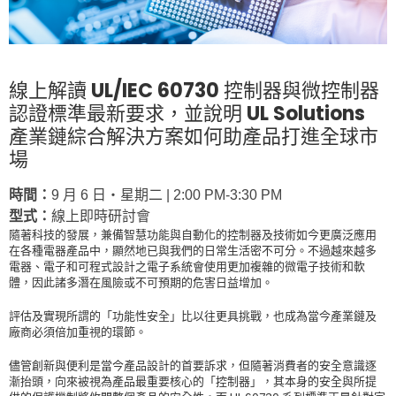
線上解讀 UL/IEC 60730 控制器與微控制器
認證標準最新要求，並說明 UL Solutions
產業鏈綜合解決方案如何助產品打進全球市
場
時間：
9 月 6 日‧星期二 | 2:00 PM-3:30 PM
型式：
線上即時研討會
隨著科技的發展，兼備智慧功能與自動化的控制器及技術如今更廣泛應用
在各種電器產品中，顯然地已與我們的日常生活密不可分。不過越來越多
電器、電子和可程式設計之電子系統會使用更加複雜的微電子技術和軟
體，因此諸多潛在風險或不可預期的危害日益增加。
評估及實現所謂的「功能性安全」比以往更具挑戰，也成為當今產業鏈及
廠商必須倍加重視的環節。
儘管創新與便利是當今產品設計的首要訴求，但隨著消費者的安全意識逐
漸抬頭，向來被視為產品最重要核心的「控制器」，其本身的安全與所提