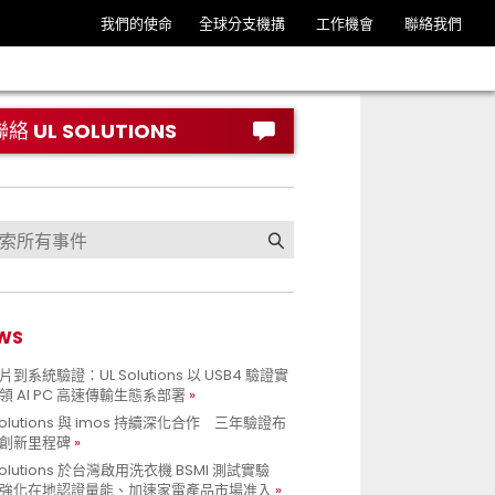
我們的使命
全球分支機搆
工作機會
聯絡我們
聯絡 UL SOLUTIONS
WS
到系統驗證：UL Solutions 以 USB4 驗證實
領 AI PC 高速傳輸生態系部署
Solutions 與 imos 持續深化合作 三年驗證布
創新里程碑
Solutions 於台灣啟用洗衣機 BSMI 測試實驗
強化在地認證量能、加速家電產品市場准入