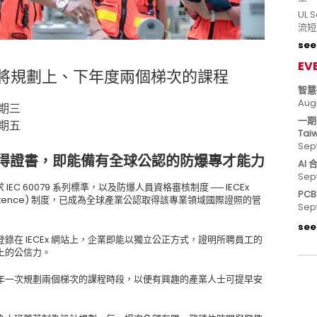
UL
流短
see 
EV
年將規劃上、下年度兩個梯次的課程
智慧
Aug
星期三
一期
星期五
Tai
Sep
得證書，即能備有全球公認的防爆專才能力
AI
Sep
IEC 60079 系列標準，以及防爆人員資格審核制度 ── IECEx
PC
nel Competence) 制度，已成為全球產業公認取得該專業領域國際證照的管
Sep
see 
在 IECEx 網站上，企業即能以獨立公正方式，證明所聘員工的
上的公信力。
4 年一次規劃兩個梯次的課程時段，以便有興趣的產業人士可提早安