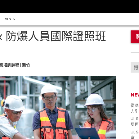
EVENTS
CEx 防爆人員國際證照班
 | 專業培訓課程 | 新竹
NE
從晶片
力引
UL 
局再
UL 
室 