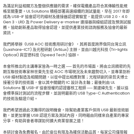
為滿足利益相關方及整個供應鏈的需求，確保電纜產品符合其傳輸性能規
格至關重要。UL Solutions 積極部署高速線纜的測試量能，早在 2017 年即
成為 USB-IF 協會認可的線材及連接器認證實驗室，能提供 USB 2.0、4.0
Gen 3、LRD 及 Power Delivery e-marker 連接器與線組認證及預測試服
務，協助創新產品取得協會認證，並提供產業技術諮詢服務及協會的最新
資訊。
我們將舉辦《USB AOC 技術應用研討會》，其將首度跨界偕同台灣立訊
(Luxshare-ICT) 及光程研創 (ArtiLux) 主辦，並由川越光科技 (Tri-lights
Optical) 與宣德科技 (Speed Tech) 協辦。
本會所推出的主講專家皆為一時之選 ── 首先的市場面，將由立訊精密的先
期互聯技術專家林世東先生從 AOC 市場現況及未來趨勢切入，並專業剖析
USB 線材製造及相關問題，以從中提出相應對策；光程研創的梁哲夫博士
接著分享的技術面，會以其中關鍵的 IC 設計為主軸；最後則由 UL
Solutions 獲 USB-IF 協會授權的認證審核工程師 ── 葉建緯先生，援以協
會標準探討測試的流程步驟，並說明最新的 USB Type-C Authentication
的技術及驗證介紹。
我們希望透過此次難得的說明機會，除幫助產業客戶保持 USB 最新技術脈
動，並更加掌握 USB 認證方案及測試內容，同時藉由同樣來自產業的專家
分享，有助與會者尋謀如何擴大商業發展之道！
本研討會為免費報名，由於座位有限及為確保活動品質，每家公司僅限報