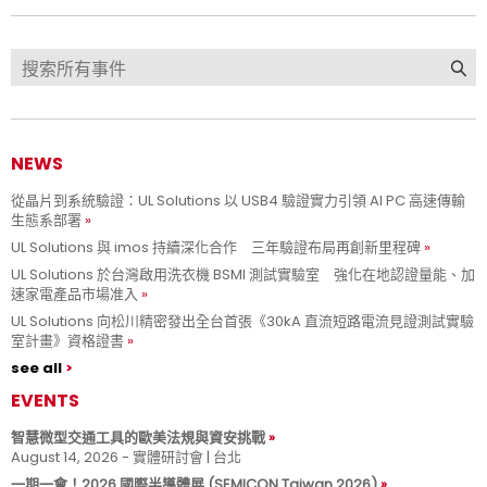
NEWS
從晶片到系統驗證：UL Solutions 以 USB4 驗證實力引領 AI PC 高速傳輸
生態系部署
UL Solutions 與 imos 持續深化合作 三年驗證布局再創新里程碑
UL Solutions 於台灣啟用洗衣機 BSMI 測試實驗室 強化在地認證量能、加
速家電產品市場准入
UL Solutions 向松川精密發出全台首張《30kA 直流短路電流見證測試實驗
室計畫》資格證書
see all
EVENTS
智慧微型交通工具的歐美法規與資安挑戰
August 14, 2026 - 實體研討會 | 台北
一期一會！2026 國際半導體展 (SEMICON Taiwan 2026)