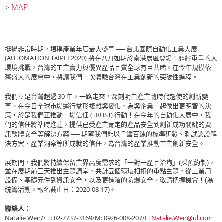
MAP
>
挺過非常時期，堪稱產業年度最大盛事 ── 台北國際自動化工業大展
(AUTOMATION TAIPEI 2020)
將在八月如期於南港展區登場！歷經重重的大
環境挑戰，台灣的工業實力與優異產品品質全球有目共睹。在今年規模依
舊盛大的展會中，將讓我們一次體驗台灣在工業創新的突破性進程
。
我們立足台灣超過
30
年，一路走來，深刻明白產業隨時代趨使的創新變
革。在今日全球市場運行益形複雜與變化，為與企業一起做出更明智的決
策，於是我們正推動一場信任
(TRUST)
行動！在今年的自動化大展中，我
們的信任將準時進駐，提供已受產業肯定的產品安全到創新成功關鍵的資
訊軟體安全等解決方案 ── 期望我們能以千錘百鍊的標準研發、測試認證解
決方案、產業洞察等所成就的信任，為台灣的產業推動工業創新安全。
展期間，我們將持續保留業界高度需求的「一對一產品洽詢」(採預約制)，
並在展期前三天推出主題講堂，共計五個環環相扣的重點主題，從工業用
設備、基礎元件到資訊安全，以及更進階的防爆安全。敬請把握機會！(為
2020-08-17
統籌活動，報名截止日：
)。
聯絡人：
Natalie Wen// T: 02-7737-3169/M: 0926-008-207/E:
Natalie.Wen@ul.com