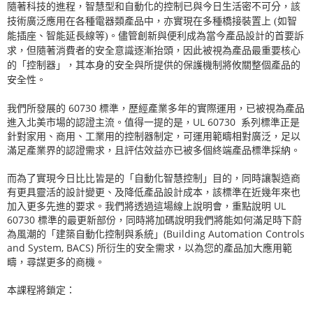
隨著科技的進程，智慧型和自動化的控制已與今日生活密不可分，該
技術廣泛應用在各種電器類產品中，亦實現在多種橋接裝置上 (如智
能插座、智能延長線等)。儘管創新與便利成為當今產品設計的首要訴
求，但隨著消費者的安全意識逐漸抬頭，因此被視為產品最重要核心
的「控制器」，其本身的安全與所提供的保護機制將攸關整個產品的
安全性。
我們所發展的
60730
標準，歷經產業多年的實際運用，已被視為產品
進入北美市場的認證主流。值得一提的是，
UL 60730
系列標準正是
針對家用、商用、工業用的控制器制定，可運用範疇相對廣泛，足以
滿足產業界的認證需求，且評估效益亦已被多個終端產品標準採納。
而為了實現今日比比皆是的「自動化智慧控制」目的，同時讓製造商
有更具靈活的設計變更、及降低產品設計成本，該標準在近幾年來也
加入更多先進的要求。我們將透過這場線上說明會，重點說明
UL
60730
標準的最更新部份，同時將加碼說明我們將能如何滿足時下蔚
為風潮的「建築自動化控制與系統」
(Building Automation Controls
and System, BACS)
所衍生的安全需求，以為您的產品加大應用範
疇，尋謀更多的商機。
本課程將鎖定：