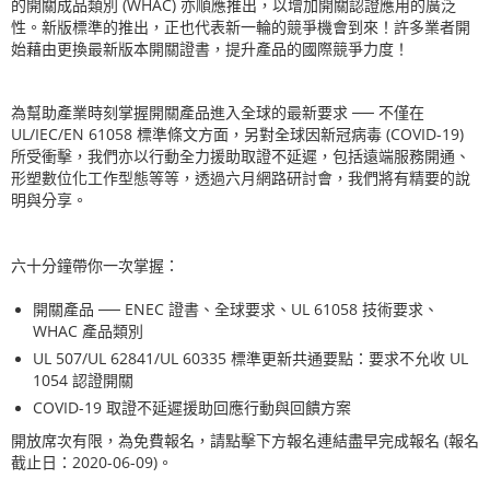
的開關成品類別
(WHAC)
亦順應推出，以增加開關認證應用的廣泛
性。新版標準的推出，正也代表新一輪的競爭機會到來！許多業者開
始藉由更換最新版本開關證書，提升產品的國際競爭力度！
為幫助產業時刻掌握開關產品進入全球的最新要求 ── 不僅在
UL/IEC/EN 61058
標準條文方面，另對全球因新冠病毒
(COVID-19)
所受衝擊，我們亦以行動全力援助取證不延遲，包括遠端服務開通、
形塑數位化工作型態等等，透過六月網路研討會，我們將有精要的說
明與分享。
六十分鐘帶你一次掌握：
開關產品 ──
ENEC
證書、全球要求、
UL 61058
技術要求、
WHAC
產品類別
UL 507/UL 62841/UL 60335
標準更新共通要點：要求不允收
UL
1054
認證開關
COVID-19
取證不延遲援助回應行動與回饋方案
開放席次有限，為免費報名，請點擊下方報名連結盡早完成報名 (
報名
截止日：
2020-06-09
)。