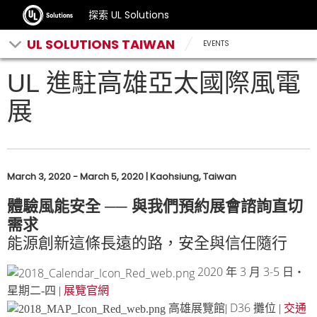
探索 UL Solutions
UL SOLUTIONS TAIWAN
EVENTS
UL 進駐高雄亞太國際風電
展
March 3, 2020 - March 5, 2020 | Kaohsiung, Taiwan
體驗風能安全 ── 與我們預約展會諮詢直切
需求
能源創新這條長遠的路，安全與信任隨行
2020
3
3-5
年
月
日‧
星期二-四 |
展覽官網
D36
高雄展覽館|
攤位 |
交通