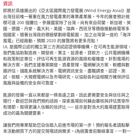
資訊
即將於高雄展出的《亞太區國際風力發電展
(Wind Energy Asia)
》是
台灣目前唯一著重在風力發電產業的專業產業展。今年的展會預計規
模可達
200
個攤位，參展國家除了台灣，尚有來自荷蘭、新加坡、英
國、德國、丹麥、義大利、美國、瑞典、西班牙等積極推動綠電等多
個國家。隨著台灣政府積極擘劃綠電藍圖， 加之台灣第一座的「海洋
風電」已經啟動，預期
2020
的展覽將有更多亮點！
UL
是國際公認的獨立第三方測試認證領導機構。在可再生能源領域，
我們能協助製造商、開發商、業主、投資者、貸款方、公共電網機構
和政策制定單位，評估可再生能源資源的風險和複雜度。針對風場的
解決方案，我們支援專案開發、資產管理、電網解決方案、軟體與數
據評估、儲能系統解決方案、電網資訊安全、盡職調查、認證、測
試、檢驗、大規模電網以及市場研究，以協助各利益相關方確保評估
風廠與設備的安全與可靠度。
能源的發展一直以來都是一條長遠之路，因此更需要安全與信任與之
隨行。歡迎您與我們預約諮詢，探索風場如何藉由審核與評估貫穿所
有環節，取得更讓人信賴的信評比 ── 這亦是對浩大的風場建置取得
成功的最為關鍵要素。
讓我們用專業幫助您自信踏入前進市場的第一步！預約報名者請點擊
本活動網頁下方的提交現場諮詢需求。
(為統籌會前聯絡事宜，一對一