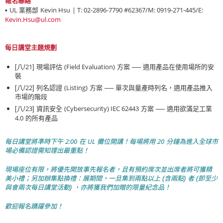
報名聯絡
UL
Kevin Hsu
| T: 02-2896-7790 #62367/M: 0919-271-445/E:
•
業務部
Kevin.Hsu@ul.com
每日講堂主題規劃
21
(Field Evaluation)
[八/
] 現場評估
方案 ── 適用產品在使用場所的安
裝
22
(Listing)
[八/
] 列名認證
方案 ── 單次與量產時列名，適用產品推入
市場的階段
23
(Cybersecurity) IEC 62443
[八/
] 資訊安全
方案 ── 適用欲滿足工業
4.0
的所有產品
2:00
UL
20
每日講堂將準時下午
在
攤位開講！每場將用
分鐘為進入全球市
場必備認證需知理出最重點！
現場座位有限，將優先開放事先報名者，且有預約席次並出席者將可獲精
美小禮；另加辦集點換禮：展期間，一旦集到兩點以上 (含兩點) 者 (即至少
與會兩次每日講堂活動) ，亦將獲我們加贈的限量紀念品！
歡迎報名踴躍參加！