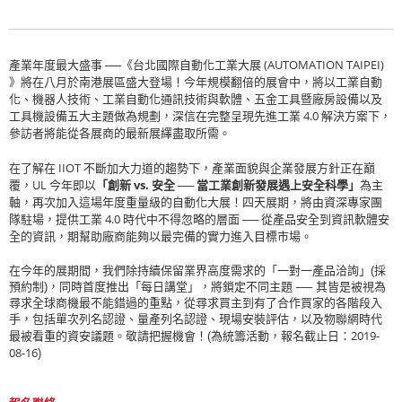
產業年度最大盛事 ──《台北國際自動化工業大展
(AUTOMATION TAIPEI)
》將在八月於南港展區盛大登場！今年規模翻倍的展會中，將以工業自動
化、機器人技術、工業自動化通訊技術與軟體、五金工具暨廠房設備以及
工具機設備五大主題做為規劃，深信在完整呈現先進工業
4.0
解決方案下，
參訪者將能從各展商的最新展繹盡取所需。
在了解在
IIOT
不斷加大力道的趨勢下，產業面貌與企業發展方針正在巔
覆，
UL
今年即以
「創新
vs.
安全 ── 當工業創新發展遇上安全科學」
為主
軸，再次加入這場年度重量級的自動化大展！四天展期，將由資深專家團
隊駐場，提供工業
4.0
時代中不得忽略的層面 ── 從產品安全到資訊軟體安
全的資訊，期幫助廠商能夠以最完備的實力進入目標市場。
在今年的展期間，我們除持續保留業界高度需求的「一對一產品洽詢」(採
預約制)，同時首度推出「每日講堂」，將鎖定不同主題 ── 其皆是被視為
尋求全球商機最不能錯過的重點，從尋求買主到有了合作買家的各階段入
手，包括單次列名認證、量產列名認證、現場安裝評估，以及物聯網時代
2019-
最被看重的資安議題。敬請把握機會！(為統籌活動，報名截止日：
08-16
)