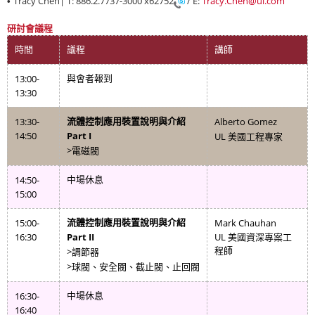
Tracy Chen| T: 886.2.7737-3000
x62752
/ E:
Tracy.Chen@ul.com
•
研討會議程
時間
議程
講師
13:00-
與會者報到
13:30
13:30-
Alberto Gomez
流體控制應用裝置說明與介紹
14:50
Part I
UL
美國工程專家
>
電磁閥
14:50-
中場休息
15:00
15:00-
Mark Chauhan
流體控制應用裝置說明與介紹
16:30
Part II
UL
美國資深專案工
>
程師
調節器
>
球閥、安全閥、截止閥、止回閥
16:30-
中場休息
16:40