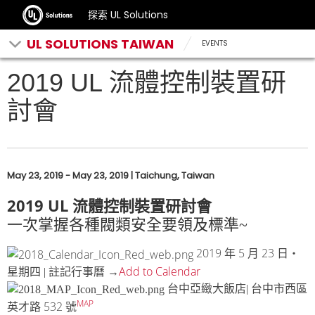
探索 UL Solutions
UL SOLUTIONS TAIWAN
EVENTS
2019 UL 流體控制裝置研
討會
May 23, 2019 - May 23, 2019 | Taichung, Taiwan
2019 UL
流體控制裝置研討會
一次掌握各種閥類安全要領及標準~
2019
5
23
年
月
日‧
Add to Calendar
星期四 | 註記行事曆 →
台中亞緻大飯店| 台中市西區
MAP
532
英才路
號