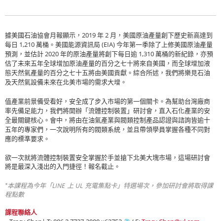
據美國石油協會月報顯示，
2019
年
2
月，美國原油產量創下歷史新高達到
每日
1,210
萬桶。美國能源資訊局
(EIA)
今年第一季除了上修美國原油產量
預測，並估計
2020
年的原油產量將創下每日逾
1,310
萬桶的新紀錄，亦預
估了未來五年全球增加原油產量的百分之七十將來自美國，而全球增加液
態天然氣產量的百分之七十五將由美國貢獻。綜合所述，我們將樂見石油
及天然氣設備未來在北美市場的需求大增。
值產業前景備受看好，安全成了步入市場的第一個關卡。為幫助台灣廠商
率先備足能力，我們將開辦「流體控制裝置」研討會，直入石化產業的安
全最關鍵核心。會中，將由在油氣產業與閥類控制產品認證與諮詢皆逾十
五年的專家們，一次說明所有的閥類系統，並且帶領學員掌握各種不同對
應的標準要求。
欲一次就將流體控制裝置安全掌握於手並搶下北美大塊市場，這場研討會
將是最深入淺出的入門捷徑！報名截止。
LINE
UL
*本課程為今年「
上
充電集點卡」特選場次，參加研討會將取得課
程點數
課程聯絡人