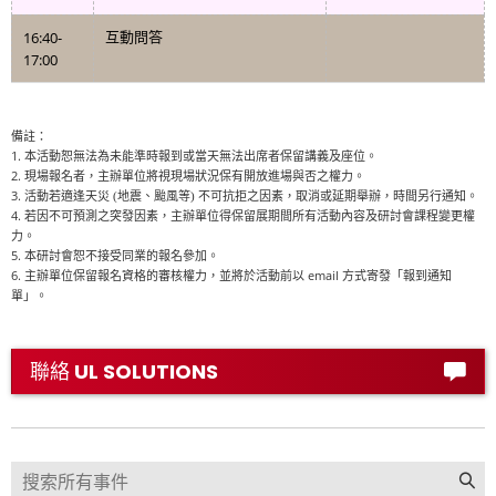
16:40-
互動問答
17:00
備註：
1.
本活動恕無法為未能準時報到或當天無法出席者保留講義及座位。
2.
現場報名者，主辦單位將視現場狀況保有開放進場與否之權力。
3.
活動若適逢天災 (地震、颱風等) 不可抗拒之因素，取消或延期舉辦，時間另行通知。
4.
若因不可預測之突發因素，主辦單位得保留展期間所有活動內容及研討會課程變更權
力。
5.
本研討會恕不接受同業的報名參加。
6.
email
主辦單位保留報名資格的審核權力，並將於活動前以
方式寄發「報到通知
單」。
聯絡 UL SOLUTIONS