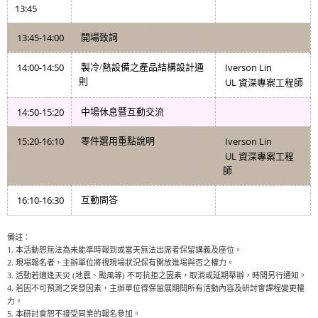
13:45
13:45-14:00
開場致詞
14:00-14:50
Iverson Lin
製冷/熱設備之產品結構設計通
則
UL
資深專案工程師
14:50-15:20
中場休息暨互動交流
15:20-16:10
Iverson Lin
零件選用重點說明
UL
資深專案工程
師
16:10-16:30
互動問答
備註：
1.
本活動恕無法為未能準時報到或當天無法出席者保留講義及座位。
2.
現場報名者，主辦單位將視現場狀況保有開放進場與否之權力。
3.
活動若適逢天災 (地震、颱風等) 不可抗拒之因素，取消或延期舉辦，時間另行通知。
4.
若因不可預測之突發因素，主辦單位得保留展期間所有活動內容及研討會課程變更權
力。
5.
本研討會恕不接受同業的報名參加。