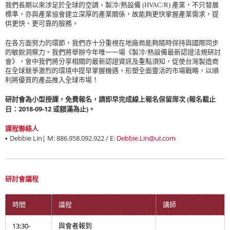
我們長期以來涉足於全球的空調、製冷/熱設備 (HVAC/R) 產業，不只發展
標準，亦與產業協會建立深厚的產業關係，故能夠更快掌握產業需求，提
供更快、更可靠的服務。
在各方面努力的環節，我們亦十分重視在地廠商能夠隨時保持與國際同步
的敏銳洞察力。我們將舉辦今年唯一一場《製冷/熱設備最新認證法規研討
會》，會中我們將分享相關的最新認證資訊及重點須知，促使台灣製造商
在全球競爭激烈的環境中提早掌握機遇，形塑全面靈活的市場戰略，以順
利將優質的產品推入全球市場！
研討會為小型授課，免費報名，請即早完成線上報名保留席次 (報名截止
2018-09-12
日：
或額滿為止)。
課程聯絡人
Debbie Lin| M: 886.958.092.922 / E:
Debbie.Lin@ul.com
•
研討會議程
時間
議程
講師
13:30-
與會者報到