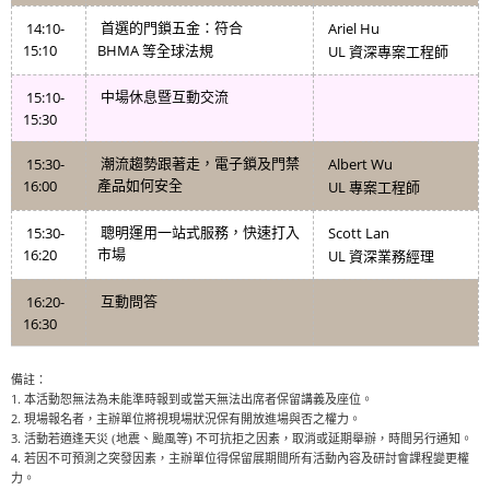
14:10-
Ariel Hu
首選的門鎖五金：符合
15:10
BHMA
UL
等全球法規
資深專案工程師
15:10-
中場休息暨互動交流
15:30
15:30-
Albert Wu
潮流趨勢跟著走，電子鎖及門禁
16:00
產品如何安全
UL
專案工程師
15:30-
Scott Lan
聰明運用一站式服務，快速打入
16:20
市場
UL
資深業務經理
16:20-
互動問答
16:30
備註：
1.
本活動恕無法為未能準時報到或當天無法出席者保留講義及座位。
2.
現場報名者，主辦單位將視現場狀況保有開放進場與否之權力。
3.
活動若適逢天災 (地震、颱風等) 不可抗拒之因素，取消或延期舉辦，時間另行通知。
4.
若因不可預測之突發因素，主辦單位得保留展期間所有活動內容及研討會課程變更權
力。