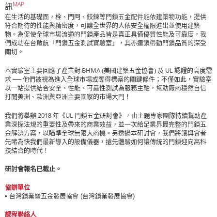
MAP
訊
在生活的基礎面，栓、門閂、鉸鍊等門鎖五金配件能依建築物功能，提供
符合期待的性能與精密度，可讓全世界的人依安全權限進出並使用建築
物。為促使全球市場流通的門鎖產品皆是真正具備優質性能及可靠度，我
們成功在台啟航「門鎖五金測試實驗室」，其亦連鎖帶動門鎖品質的深受
關切。
BHMA
UL
本實驗室主要回應了產業對
(美國建築五金協會) 及
認證的高度需
求 ── 他們被視為進入全球市場或奪得標案的關鍵條件；不僅如此，實驗室
以一站提供結合安全、性能、可靠性測試為服務主軸，幫助廠商穩然自信
打開美洲、歐洲與亞洲主要國家的市場大門！
2018
UL
我們將舉辦
年《
門鎖五金研討會》，由主題專家團隊持續幫助產
業深探法規的重要性及帶來的商業效益，並一次給足業界最完整的門鎖五
金解決方案，以瞄準全球無限大商機。另透過本研討會，我們將讓與會者
先睹為快我們最新導入的設備儀器，搶先體驗如何讓傳統的門鎖迎向高科
技結合的時代！
研討會報名已截止。
協辦單位
•
台灣鎖業暨五金發展協會 (
台灣鎖業發展協會)
課程聯絡人