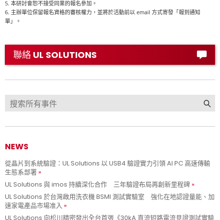
5.
本研討會恕不接受同業的報名參加。
6.
email
主辦單位保留報名資格的審核權力，並將於活動前以
方式寄發「報到通知
單」。
聯絡 UL SOLUTIONS
NEWS
從晶片到系統驗證：UL Solutions 以 USB4 驗證實力引領 AI PC 高速傳輸
生態系部署
UL Solutions 與 imos 持續深化合作 三年驗證布局再創新里程碑
UL Solutions 於台灣啟用洗衣機 BSMI 測試實驗室 強化在地認證量能、加
速家電產品市場准入
UL Solutions 向松川精密發出全台首張《30kA 直流短路電流見證測試實驗