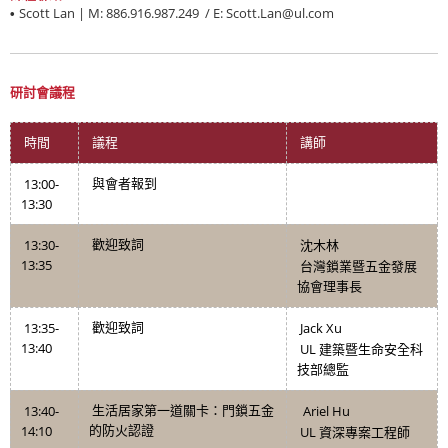
Scott Lan | M: 886.916.987.249 / E: Scott.Lan@ul.com
•
研討會議程
時間
議程
講師
13:00-
與會者報到
13:30
13:30-
歡迎致詞
沈木林
13:35
台灣
鎖業
暨五金
發展
協會理事長
13:35-
Jack Xu
歡迎致詞
13:40
UL
建築暨生命安全科
技部總監
13:40-
Ariel Hu
生活居家第一道關卡：門鎖五金
14:10
的防火認證
UL
資深專案工程師