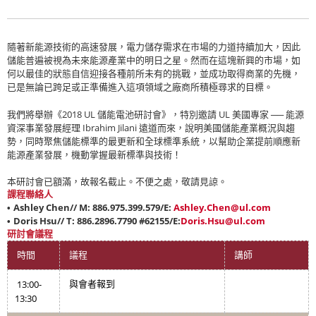
隨著新能源技術的高速發展，電力儲存需求在市場的力道持續加大，因此
儲能普遍被視為未來能源產業中的明日之星。然而在這塊新興的市場，如
何以最佳的狀態自信迎接各種前所未有的挑戰，並成功取得商業的先機，
已是無論已跨足或正準備進入這項領域之廠商所積極尋求的目標。
我們將舉辦《
2018 UL
儲能電池研討會》，特別邀請
UL
美國專家 ── 能源
資深事業發展經理
Ibrahim Jilani
遠道而來，說明美國儲能產業概況與趨
勢，同時聚焦儲能標準的最更新和全球標準系統，以幫助企業提前順應新
能源產業發展，機動掌握最新標準與技術！
本研討會已額滿，故報名截止。不便之處，敬請見諒。
課
程聯絡人
Ashley Chen// M: 886.975.399.579/E:
Ashley.Chen@ul.com
•
Doris Hsu// T: 886.2896.7790 #62155/E:
Doris.Hsu@ul.com
•
研討會議程
時間
議程
講師
13:00-
與會者報到
13:30