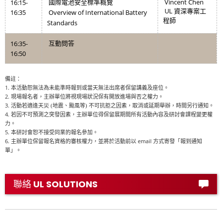
Vincent Chen
16:15-
國際電池安全標準概覽
UL
資深專案工
16:35
Overview of International Battery
程師
Standards
16:35-
互動問答
16:50
備註：
1.
本活動恕無法為未能準時報到或當天無法出席者保留講義及座位。
2.
現場報名者，主辦單位將視現場狀況保有開放進場與否之權力。
3.
活動若適逢天災 (地震、颱風等) 不可抗拒之因素，取消或延期舉辦，時間另行通知。
4.
若因不可預測之突發因素，主辦單位得保留展期間所有活動內容及研討會課程變更權
力。
5.
本研討會恕不接受同業的報名參加。
6.
email
主辦單位保留報名資格的審核權力，並將於活動前以
方式寄發「報到通知
單」。
聯絡 UL SOLUTIONS