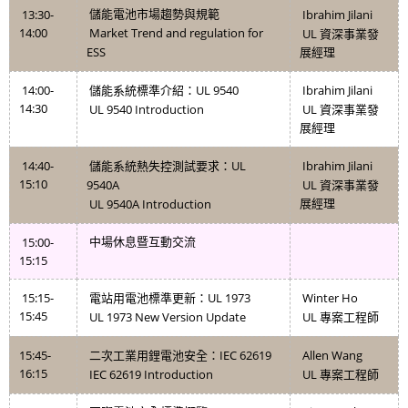
13:30-
Ibrahim Jilani
儲能電池市場趨勢與規範
14:00
Market Trend and regulation for
UL
資深事業發
ESS
展經理
14:00-
UL 9540
Ibrahim Jilani
儲能系統標準介紹：
14:30
UL 9540 Introduction
UL
資深事業發
展經理
14:40-
UL
Ibrahim Jilani
儲能系統熱失控測試要求：
15:10
9540A
UL
資深事業發
UL 9540A Introduction
展經理
15:00-
中場休息暨互動交流
15:15
15:15-
UL 1973
Winter Ho
電站用電池標準更新：
15:45
UL 1973 New Version Update
UL
專案工程師
15:45-
IEC 62619
Allen Wang
二次工業用鋰電池安全：
16:15
IEC 62619 Introduction
UL
專案工程師