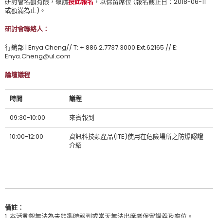
研討會名額有限，敬請
按此報名
，以保留席位 (報名截止日：2018-06-11
或額滿為止)。
研討會聯絡人：
行銷部 | Enya Cheng// T: + 886.2.7737.3000 Ext.62165 // E:
Enya.Cheng@ul.com
論壇議程
時間
議程
09:30-10:00
來賓報到
10:00-12:00
資訊科技類產品(ITE)使用在危險場所之防爆認證
介紹
備註：
1. 本活動恕無法為未能準時報到或當天無法出席者保留講義及座位。