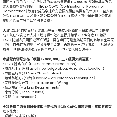
國際電工委員會 (IEC) 所制訂的防爆電氣要求 IEC 60079 系列標準以及防
爆人員資格審核制度 ── IECEx CoPC (Certification of Personnel
Competence) 制度已成為全球產業公認取得國際證照的管道。一旦人員
取得 IECEx CoPC 證書，將公開登錄在 IECEx 網站，讓企業能獨立公正地
證明所聘員工符合這項國際資格。
UL 能協助所有從事於易爆環境設備、安裝及服務的人員取得這項國際證
照，幫助企業培育人才，增加運作效能並提升競爭力。今年度 UL 續辦
IECEx 防爆人員國際證照班課程，與會學員可透過為期兩日的防爆安全專家
引導，首先有系統地了解國際安全要求，再於第三日進行測驗 ── 凡通過測
驗者，UL 將頒發這張珍貴的全球認可 IECEx 個人資質證書。
本課程內容聚焦在「模組 Ex 000, 001」上，授課大綱涵蓋：
• IECEx 體系介紹 (IECEx Scheme Introduction)
• 防爆基本原理 (Basic Knowledge about Hazardous Location)
• 危險區域劃分 (Area Classification)
• 設備防護方式介紹 (Overview of Protection Techniques)
• 安裝及配線要求 (Installation and Wiring)
• 標誌規定 (Marking Requirements)
• 案例分析 (Case Studies)
• 測驗 (Examination)
全程參與且通過測驗者將取得正式的 IECEx CoPC 國際證書，意即將備有
以下能力：
• 認識危險場所 (區域)