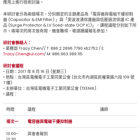
應用上進行技術討論。
本研討會分為兩個場次，分別鎖定的主題產品為「電容器與電磁干擾抑制
器 (Capacitor & EMI Filter) 」與「突波浪湧保護器與低壓過流保護 IC 產
品 (Surge Protector & LV Solid-state OCP IC)」，課程議程分別如下所
示。兩場次的席次皆有限，機會難得，敬請踴躍報名參加！
研討會聯絡人：
• 業務部 Tracy Chen// T: 886.2.2896.7790 x62752 / E:
Tracy.Chen@ul.com
/ M: 886.963.389.115
研討會議程
• 日期：2017 年 8 月 16 日 (星期三)
• 地點：台灣區電機電子工業同業公會 (台北市內湖區民權東路六段 109 號
7 樓)
• 主辦單位：台灣區電機電子工業同業公會 (TEEMA)
• 議程：
時間
議程
講師
場次一
電容器與電磁干擾抑制器
13:00-
與會者報到
13:30