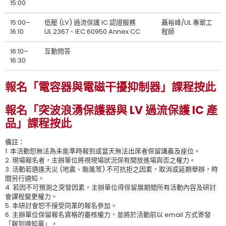
15:00
15:00–
低壓 (LV) 過流保護 IC 認證服務
聶裕峰/UL 專案工
16:10
UL 2367、IEC 60950 Annex CC
程師
16:10–
互動問答
16:30
報名「電容器與電磁干擾抑制器」課程按
此
報名「突波浪湧保護器與 LV 過流保護 IC 產
品」課程按
此
備註：
1. 本活動恕無法為未能準時報到或當天無法出席者保留講義及座位。
2. 現場報名者，主辦單位將視現場狀況保有開放進場與否之權力。
3. 活動若適逢天災 (地震、颱風等) 不可抗拒之因素，取消或延期舉辦，時
間另行通知。
4. 若因不可預測之突發因素，主辦單位得保留展期間所有活動內容及研討
會課程變更權力。
5. 本研討會恕不接受同業的報名參加。
6. 主辦單位保留報名資格的審核權力，並將於活動前以 email 方式寄發
「報到通知單」。