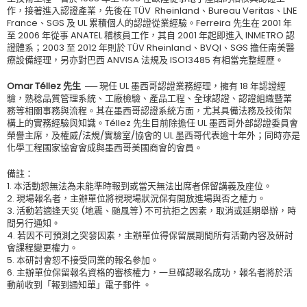
作，接著進入認證產業，先後在 TÜV Rheinland、Bureau Veritas、LNE
France、SGS 及 UL 累積個人的認證從業經驗。Ferreira 先生在 2001 年
至 2006 年從事 ANATEL 稽核員工作，其自 2001 年起即進入 INMETRO 認
證體系；2003 至 2012 年則於 TÜV Rheinland、BVQI、SGS 擔任南美醫
療設備經理，另亦對巴西 ANVISA 法規及 ISO13485 有相當完整經歷。
Omar Téllez 先生 ──
現任 UL 墨西哥認證業務經理，擁有 18 年認證經
驗，熟稔品質管理系統、工廠檢驗、產品工程、全球認證、認證組織暨業
務等相關事務與流程。其在墨西哥認證系統方面，尤其具備法務及技術架
構上的實務經驗與知識。Téllez 先生目前除擔任 UL 墨西哥外部認證委員會
榮譽主席，及權威/法規/實驗室/協會的 UL 墨西哥代表逾十年外；同時亦是
化學工程國家協會會成與墨西哥美國商會的會員。
備註：
1. 本活動恕無法為未能準時報到或當天無法出席者保留講義及座位。
2. 現場報名者，主辦單位將視現場狀況保有開放進場與否之權力。
3. 活動若適逢天災 (地震、颱風等) 不可抗拒之因素，取消或延期舉辦，時
間另行通知。
4. 若因不可預測之突發因素，主辦單位得保留展期間所有活動內容及研討
會課程變更權力。
5. 本研討會恕不接受同業的報名參加。
6. 主辦單位保留報名資格的審核權力，一旦確認報名成功，報名者將於活
動前收到「報到通知單」電子郵件 。