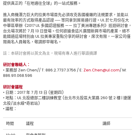
提供真正的「在地通往全球」的一站式服務。
進入商機潛力巨大的拉美市場首先必須攻克各國複雜的法規要求，並能以
最有效率的方式取得產品認證 ── 等同拿到貿易通行證。UL 於七月份在大
中華區舉辦《2017 UL 多國認證服務 —— 拉丁美洲專題系列》巡迴研討會，
台北場次將於 7 月 13 日登場。任何欲搶食這片廣闊新興市場的產業，絕不
能錯過這場特別由 UL 拉美專家重點分享的研討會，席次有限，一家公司僅
限兩名人員報名，敬請即早報名。
註：本研討會將以英文為主，現場有專人進行華語摘譯
研討會聯絡人：
• 業務部 Zen Chen// T: 886.2.7737.3756 / E:
Zen.Chen@ul.com
/ M:
886.911.068.596
研討會議程
• 日期：2017 年 7 月 13 日 (星期四)
• 地點：UL 北投總部二樓訓練教室 (台北市北投區大業路 260 號 2 樓 | 捷運
北投/淡水線*奇岩站)
• 議程：
時間
議程
講師