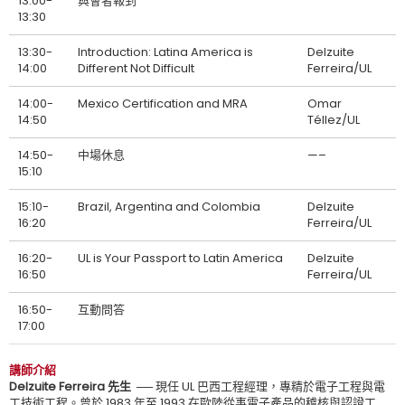
13:00-
與會者報到
13:30
13:30-
Introduction: Latina America is
Delzuite
14:00
Different Not Difficult
Ferreira/UL
14:00-
Mexico Certification and MRA
Omar
14:50
Téllez/UL
14:50-
中場休息
—–
15:10
15:10-
Brazil, Argentina and Colombia
Delzuite
16:20
Ferreira/UL
16:20-
UL is Your Passport to Latin America
Delzuite
16:50
Ferreira/UL
16:50-
互動問答
17:00
講師介紹
Delzuite Ferreira 先生 ──
現任 UL 巴西工程經理，專精於電子工程與電
工技術工程。曾於 1983 年至 1993 在歐陸從事電子產品的稽核與認證工