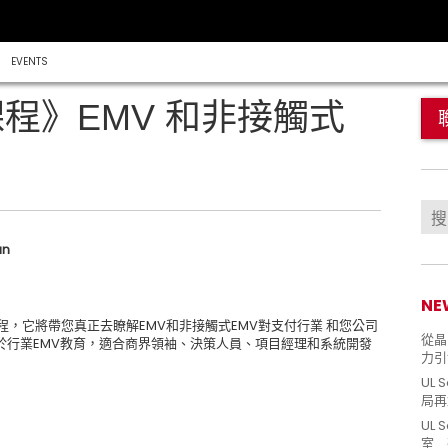
EVENTS
課程》EMV 和非接觸式
an
NE
程，它將帶您真正去瞭解EMV和非接觸式EMV對支付行業 和您公司
從晶片
於行業EMV教育，適合商界領袖、決策人員、項目經理和系統開發
力引
UL 
局再
UL 
室 