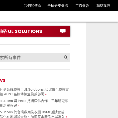
我們的使命
全球分支機搆
工作機會
聯絡我們
聯絡 UL SOLUTIONS
WS
到系統驗證：UL Solutions 以 USB4 驗證實
領 AI PC 高速傳輸生態系部署
Solutions 與 imos 持續深化合作 三年驗證布
創新里程碑
Solutions 於台灣啟用洗衣機 BSMI 測試實驗
強化在地認證量能、加速家電產品市場准入