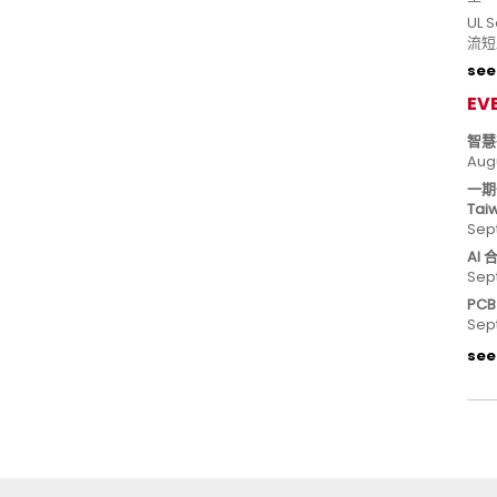
UL
流短
see 
EV
智慧
Aug
一期
Tai
Sep
AI
Sep
PC
Sep
see 