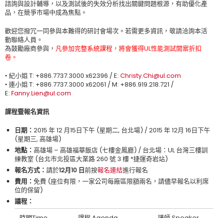
諮詢與設計輔導，以及測試後的失效分析找出關鍵問題根源，有助優化產
品，在競爭市場中成為焦點。
歡迎您撥冗一同參與本難得的研討會場次。若需更多資訊，敬請洽詢本活
動聯絡人員。
為鼓勵廠商參與，
凡參加完整系統課程，將會獲得UL性能測試開案折扣
卷。
• 紀小姐 T: +886.7737.3000 x62396 / E:
Christy.Chi@ul.com
• 連小姐 T: +886.7737.3000 x62061 / M: +886.919.218.721 /
E:
Fanny.Lien@ul.com
課程暨報名資訊
日期：
2015 年 12 月15日下午 (星期二, 台北場) / 2015 年 12月 16日下午
(星期三, 高雄場)
地點：
高雄場 – 高雄福華飯店 (七樓金鳳廳) / 台北場：UL 台灣三樓訓
練教室 (台北市北投區大業路 260 號 3 樓 *捷運奇岩站)
報名方式：
請於
12月10 日
前按
報名連結
進行報名
費用：
免費 (座位有限，一家公司每廠區限額兩名，請儘早報名以利席
位的保留)
議程：
時間Time
課程 Agenda
講師 Speaker