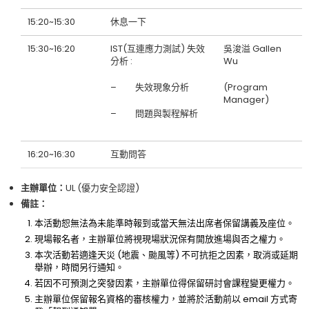
15:20~15:30
休息一下
15:30~16:20
IST(互連應力測試) 失效
吳浚溢 Gallen
分析 :
Wu
– 失效現象分析
(Program
Manager)
– 問題與製程解析
16:20~16:30
互動問答
主辦單位：
UL (優力安全認證)
備註：
本活動恕無法為未能準時報到或當天無法出席者保留講義及座位。
現場報名者，主辦單位將視現場狀況保有開放進場與否之權力。
本次活動若適逢天災 (地震、颱風等) 不可抗拒之因素，取消或延期
舉辦，時間另行通知。
若因不可預測之突發因素，主辦單位得保留研討會課程變更權力。
主辦單位保留報名資格的審核權力，並將於活動前以 email 方式寄