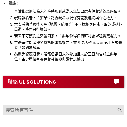
備註：
本活動恕無法為未能準時報到或當天無法出席者保留講義及座位。
現場報名者，主辦單位將視現場狀況保有開放進場與否之權力。
本次活動若適逢天災 (地震、颱風等) 不可抗拒之因素，取消或延期
舉辦，時間另行通知。
若因不可預測之突發因素，主辦單位得保留研討會課程變更權力。
主辦單位保留報名資格的審核權力，並將於活動前以 email 方式寄
發「報到通知單」。
為避免資源泿費，若報名當日未能參加且未於三日前告知主辦單
位，主辦單位有權保留往後參與課程之權力
聯絡 UL SOLUTIONS