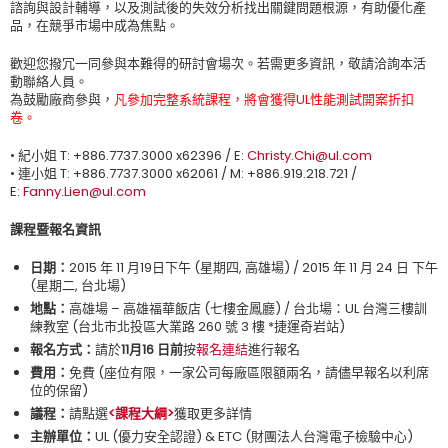
諮詢與設計輔導，以及測試後的失效分析找出關鍵問題根源，有助優化產
品，在競爭市場中成為焦點。
歡迎您撥冗一同參與本難得的研討會場次。若需更多資訊，敬請洽詢本活
動聯絡人員。
為鼓勵廠商參與，
凡參加完整系統課程，將會獲得UL性能測試開案折扣
卷。
• 紀小姐 T: +886.7737.3000 x62396 / E:
Christy.Chi@ul.com
• 連小姐 T: +886.7737.3000 x62061 / M: +886.919.218.721 /
E:
Fanny.Lien@ul.com
課程暨報名資訊
日期：
2015 年 11 月19日下午 (星期四, 高雄場) / 2015 年 11 月 24 日 下午
(星期二, 台北場)
地點：
高雄場 – 高雄福華飯店 (七樓金鳳廳) / 台北場：UL 台灣三樓訓
練教室 (台北市北投區大業路 260 號 3 樓 *捷運奇岩站)
報名方式：
請於
11
月
16
日前
按
報名連結
進行報名
費用：
免費 (座位有限，一家公司每廠區限額兩名，請儘早報名以利席
位的保留)
議程：
請點選
<課程大綱>
獲取更多詳情
主辦單位：
UL (優力安全認證) & ETC (財團法人台灣電子檢驗中心)